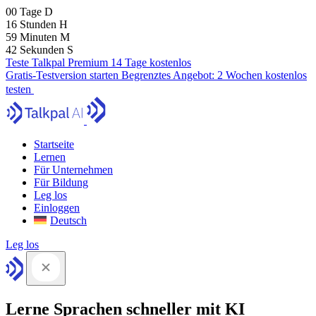
00
Tage
D
16
Stunden
H
59
Minuten
M
42
Sekunden
S
Teste Talkpal Premium 14 Tage kostenlos
Gratis-Testversion starten
Begrenztes Angebot:
2 Wochen kostenlos
testen
Startseite
Lernen
Für Unternehmen
Für Bildung
Leg los
Einloggen
Deutsch
Leg los
Lerne Sprachen schneller mit KI