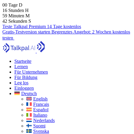
00
Tage
D
16
Stunden
H
59
Minuten
M
41
Sekunden
S
Teste Talkpal Premium 14 Tage kostenlos
Gratis-Testversion starten
Begrenztes Angebot:
2 Wochen kostenlos
testen
Startseite
Lernen
Für Unternehmen
Für Bildung
Leg los
Einloggen
Deutsch
English
Français
Español
Italiano
Nederlands
Suomi
Svenska