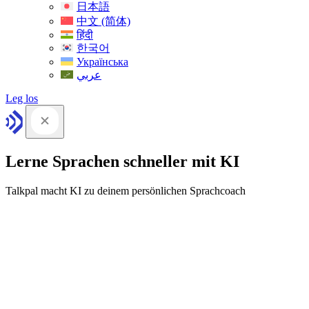
日本語
中文 (简体)
हिंदी
한국어
Українська
عربي
Leg los
Lerne Sprachen schneller mit KI
Talkpal macht KI zu deinem persönlichen Sprachcoach