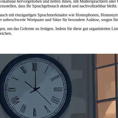
kabular hervorgehoben und helfen Ihnen, mit Muttersprachlern aller G
erzustellen, dass Ihr Sprachgebrauch aktuell und nachvollziehbar bleibt.
pal auch mit einzigartigen Sprachmerkmalen wie Homophonen, Homony
nter unbeschwerte Wortpaare und Sätze für besondere Anlässe, sorgen f
en, um das Gelernte zu festigen. Indem Sie diese gut organisierten Li
reichen.