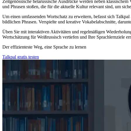
Zeitgenössische belarussische Ausdrücke werden neben klassischem Vo
und Phrasen stoßen, die für die aktuelle Kultur relevant sind, um sich
Um einen umfassenden Wortschatz zu erweitern, befasst sich Talk
bildlichen Phrasen. Verspielte und kreative Vokabelabschnitte, daru
Üben Sie mit interaktiven Aktivitäten und regelmäßigen Wiederholung
Wertschätzung für Weißrussisch vertiefen und Ihre Sprachlernziele er
Der effizienteste Weg, eine Sprache zu lernen
Talkpal gratis testen