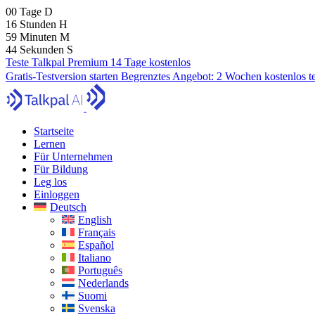
00
Tage
D
16
Stunden
H
59
Minuten
M
43
Sekunden
S
Teste Talkpal Premium 14 Tage kostenlos
Gratis-Testversion starten
Begrenztes Angebot:
2 Wochen kostenlos t
Startseite
Lernen
Für Unternehmen
Für Bildung
Leg los
Einloggen
Deutsch
English
Français
Español
Italiano
Português
Nederlands
Suomi
Svenska