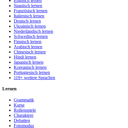
Englisch lernen
Spanisch lernen
Französisch lernen
Italienisch lernen
Deutsch lernen
Ukrainisch lernen
Niederländisch lernen
Schwedisch lernen
Finnisch lernen
Arabisch lernen
Chinesisch lernen
Hindi lernen
Japanisch lernen
Koreanisch lernen
Portugiesisch lernen
119+ weitere Sprachen
Lernen
Grammatik
Kurse
Rollenspiele
Charaktere
Debatten
Fotomodus