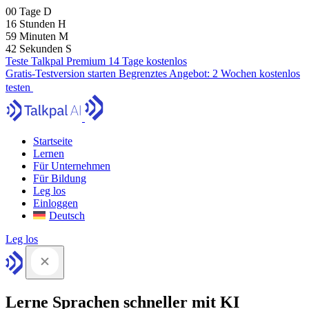
00
Tage
D
16
Stunden
H
59
Minuten
M
41
Sekunden
S
Teste Talkpal Premium 14 Tage kostenlos
Gratis-Testversion starten
Begrenztes Angebot:
2 Wochen kostenlos
testen
Startseite
Lernen
Für Unternehmen
Für Bildung
Leg los
Einloggen
Deutsch
Leg los
Lerne Sprachen schneller mit KI