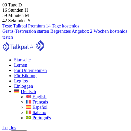
00
Tage
D
16
Stunden
H
59
Minuten
M
41
Sekunden
S
Teste Talkpal Premium 14 Tage kostenlos
Gratis-Testversion starten
Begrenztes Angebot:
2 Wochen kostenlos
testen
Startseite
Lernen
Für Unternehmen
Für Bildung
Leg los
Einloggen
Deutsch
English
Français
Español
Italiano
Português
Leg los