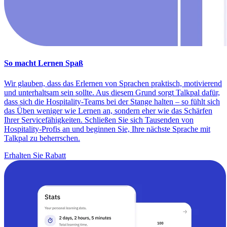
So macht Lernen Spaß
Wir glauben, dass das Erlernen von Sprachen praktisch, motivierend
und unterhaltsam sein sollte. Aus diesem Grund sorgt Talkpal dafür,
dass sich die Hospitality-Teams bei der Stange halten – so fühlt sich
das Üben weniger wie Lernen an, sondern eher wie das Schärfen
Ihrer Servicefähigkeiten. Schließen Sie sich Tausenden von
Hospitality-Profis an und beginnen Sie, Ihre nächste Sprache mit
Talkpal zu beherrschen.
Erhalten Sie Rabatt