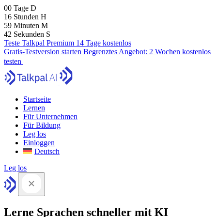
00
Tage
D
16
Stunden
H
59
Minuten
M
41
Sekunden
S
Teste Talkpal Premium 14 Tage kostenlos
Gratis-Testversion starten
Begrenztes Angebot:
2 Wochen kostenlos
testen
Startseite
Lernen
Für Unternehmen
Für Bildung
Leg los
Einloggen
Deutsch
Leg los
Lerne Sprachen schneller mit KI