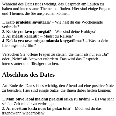
Während des Dates ist es wichtig, das Gespräch am Laufen zu
halten und interessante Themen zu finden. Hier sind einige Fragen
und Themen, die Sie ansprechen können:
1.
Kaip praleidai savaitgalį?
– Wie hast du das Wochenende
verbracht?
2.
Kokie yra tavo pomėgiai?
– Was sind deine Hobbys?
3.
Ar mėgsti keliauti?
– Magst du Reisen?
4.
Kokia yra tavo mėgstamiausia knyga/filmas?
– Was ist dein
Lieblingsbuch/-film?
Versuchen Sie, offene Fragen zu stellen, die mehr als nur ein „Ja“
oder „Nein“ als Antwort erfordern. Das wird das Gespräch
interessanter und flüssiger machen.
Abschluss des Dates
Am Ende des Dates ist es wichtig, den Abend auf eine positive Note
zu beenden. Hier sind einige Sätze, die Ihnen dabei helfen können:
1.
Man buvo labai malonu praleisti laiką su tavimi.
– Es war sehr
schön, Zeit mit dir zu verbringen.
2.
Ar norėtum kada nors tai pakartoti?
– Möchtest du das
irgendwann wiederholen?