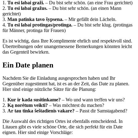
1.
Tu esi labai graži.
– Du bist sehr schön. (an eine Frau gerichtet)
2.
Tu esi labai gražus.
– Du bist sehr schön. (an einen Mann
gerichtet)
3.
Man patinka tavo šypsena.
– Mir gefällt dein Lächeln.
4.
Tu esi labai protingas/protinga.
– Du bist sehr klug. (protingas
für Männer, protinga für Frauen)
Es ist wichtig, dass Ihre Komplimente ehrlich und respektvoll sind.
Übertreibungen oder unangemessene Bemerkungen könnten leicht
das Gegenteil bewirken.
Ein Date planen
Nachdem Sie die Einladung ausgesprochen haben und Ihr
Gegenüber zugestimmt hat, ist es an der Zeit, das Date zu planen.
Hier sind einige nützliche Sätze für die Planung:
1.
Kur ir kada susitinkame?
– Wo und wann treffen wir uns?
2.
Ką norėtum veikti?
– Was möchtest du machen?
3.
Ar tau tinka šeštadienis vakare?
– Passt dir Samstagabend?
Die Auswahl des richtigen Ortes ist ebenfalls entscheidend. In
Litauen gibt es viele schöne Orte, die sich perfekt für ein Date
eignen. Hier sind einige Vorschläge: