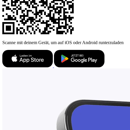
Scanne mit deinem Gerät, um auf iOS oder Android runterzuladen