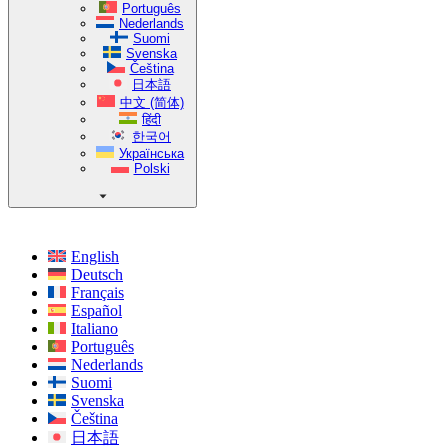
Português
Nederlands
Suomi
Svenska
Čeština
日本語
中文 (简体)
हिंदी
한국어
Українська
Polski
English
Deutsch
Français
Español
Italiano
Português
Nederlands
Suomi
Svenska
Čeština
日本語