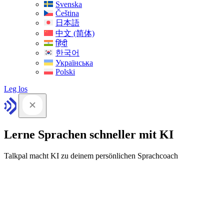
Svenska
Čeština
日本語
中文 (简体)
हिंदी
한국어
Українська
Polski
Leg los
Lerne Sprachen schneller mit KI
Talkpal macht KI zu deinem persönlichen Sprachcoach