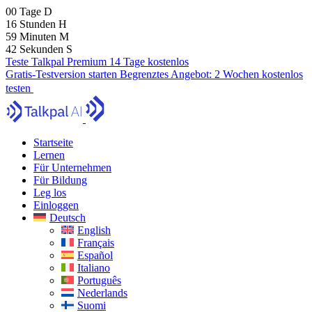
00
Tage
D
16
Stunden
H
59
Minuten
M
41
Sekunden
S
Teste Talkpal Premium 14 Tage kostenlos
Gratis-Testversion starten
Begrenztes Angebot:
2 Wochen kostenlos
testen
Startseite
Lernen
Für Unternehmen
Für Bildung
Leg los
Einloggen
Deutsch
English
Français
Español
Italiano
Português
Nederlands
Suomi