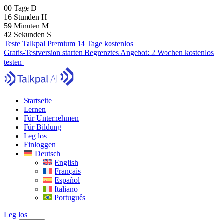
00
Tage
D
16
Stunden
H
59
Minuten
M
41
Sekunden
S
Teste Talkpal Premium 14 Tage kostenlos
Gratis-Testversion starten
Begrenztes Angebot:
2 Wochen kostenlos
testen
Startseite
Lernen
Für Unternehmen
Für Bildung
Leg los
Einloggen
Deutsch
English
Français
Español
Italiano
Português
Leg los