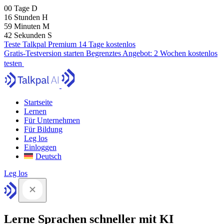
00
Tage
D
16
Stunden
H
59
Minuten
M
41
Sekunden
S
Teste Talkpal Premium 14 Tage kostenlos
Gratis-Testversion starten
Begrenztes Angebot:
2 Wochen kostenlos
testen
Startseite
Lernen
Für Unternehmen
Für Bildung
Leg los
Einloggen
Deutsch
Leg los
Lerne Sprachen schneller mit KI