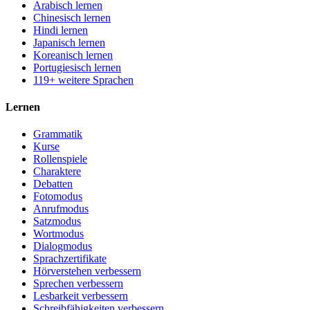
Arabisch lernen
Chinesisch lernen
Hindi lernen
Japanisch lernen
Koreanisch lernen
Portugiesisch lernen
119+ weitere Sprachen
Lernen
Grammatik
Kurse
Rollenspiele
Charaktere
Debatten
Fotomodus
Anrufmodus
Satzmodus
Wortmodus
Dialogmodus
Sprachzertifikate
Hörverstehen verbessern
Sprechen verbessern
Lesbarkeit verbessern
Schreibfähigkeiten verbessern