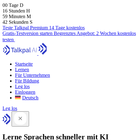
00
Tage
D
16
Stunden
H
59
Minuten
M
41
Sekunden
S
Teste Talkpal Premium 14 Tage kostenlos
Gratis-Testversion starten
Begrenztes Angebot:
2 Wochen kostenlos
testen
Startseite
Lernen
Für Unternehmen
Für Bildung
Leg los
Einloggen
Deutsch
Leg los
Lerne Sprachen schneller mit KI