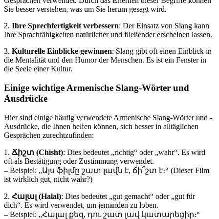
Gesprächen verwendet. Durch das Erlernen dieser Begriffe können
Sie besser verstehen, was um Sie herum gesagt wird.
2.
Ihre Sprechfertigkeit verbessern
: Der Einsatz von Slang kann
Ihre Sprachfähigkeiten natürlicher und fließender erscheinen lassen.
3.
Kulturelle Einblicke gewinnen
: Slang gibt oft einen Einblick in
die Mentalität und den Humor der Menschen. Es ist ein Fenster in
die Seele einer Kultur.
Einige wichtige Armenische Slang-Wörter und
Ausdrücke
Hier sind einige häufig verwendete Armenische Slang-Wörter und -
Ausdrücke, die Ihnen helfen können, sich besser in alltäglichen
Gesprächen zurechtzufinden:
1.
Ճիշտ (Chisht)
: Dies bedeutet „richtig“ oder „wahr“. Es wird
oft als Bestätigung oder Zustimmung verwendet.
– Beispiel: „Այս ֆիլմը շատ լավն է, ճի՞շտ է։“ (Dieser Film
ist wirklich gut, nicht wahr?)
2.
Հալալ (Halal)
: Dies bedeutet „gut gemacht“ oder „gut für
dich“. Es wird verwendet, um jemanden zu loben.
– Beispiel: „Հալալ քեզ, դու շատ լավ կատարեցիր։“