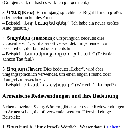
(Gut gemacht, du hast es wirklich gut gemacht.)
3.
Կռազ (Kraz)
: Ein umgangssprachlicher Begriff für ein großes
oder beeindruckendes Auto.
– Beispiel: „Նոր կռազ եմ գնել։“ (Ich habe ein neues großes
Auto gekauft.)
4.
Տուշոնկա (Tushonka)
: Ursprünglich bedeutet dies
„Dosenfleisch“, wird aber oft verwendet, um jemanden zu
beschreiben, der faul ist oder nichts tut.
– Beispiel: „Նա ամբողջ օրը տուշոնկա է։“ (Er ist den
ganzen Tag faul.)
5.
Ջիգյար (Jigyar)
: Dies bedeutet „Leber“, wird aber
umgangssprachlich verwendet, um einen engen Freund oder
Kumpel zu bezeichnen.
– Beispiel: „Ինչպե՞ս ես, ջիգյար։“ (Wie geht’s, Kumpel?)
Armenische Redewendungen und ihre Bedeutung
Neben einzelnen Slang-Wörtern gibt es auch viele Redewendungen
im Armenischen, die oft verwendet werden. Hier sind einige
Beispiele:
1.
Ջուր է լցնել (Jur e ltsnel)
: Wörtlich „Wasser darauf
gießen
“,