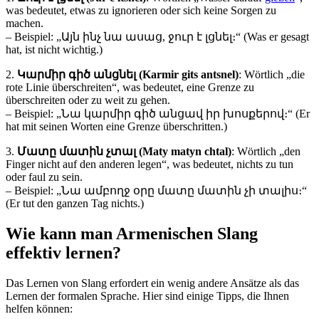
was bedeutet, etwas zu ignorieren oder sich keine Sorgen zu
machen.
– Beispiel: „Այն ինչ նա ասաց, ջուր է լցնել։“ (Was er gesagt
hat, ist nicht wichtig.)
2.
Կարմիր գիծ անցնել (Karmir gits antsnel)
: Wörtlich „die
rote Linie überschreiten“, was bedeutet, eine Grenze zu
überschreiten oder zu weit zu gehen.
– Beispiel: „Նա կարմիր գիծ անցավ իր խոսքերով։“ (Er
hat mit seinen Worten eine Grenze überschritten.)
3.
Մատը մատին չտալ (Maty matyn chtal)
: Wörtlich „den
Finger nicht auf den anderen legen“, was bedeutet, nichts zu tun
oder faul zu sein.
– Beispiel: „Նա ամբողջ օրը մատը մատին չի տալիս։“
(Er tut den ganzen Tag nichts.)
Wie kann man Armenischen Slang
effektiv lernen?
Das Lernen von Slang erfordert ein wenig andere Ansätze als das
Lernen der formalen Sprache. Hier sind einige Tipps, die Ihnen
helfen können: