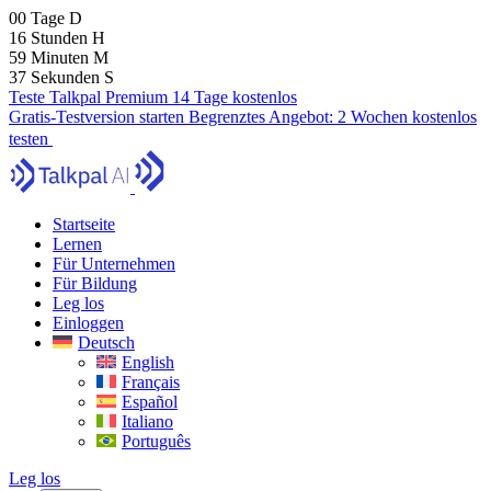
00
Tage
D
16
Stunden
H
59
Minuten
M
36
Sekunden
S
Teste Talkpal Premium 14 Tage kostenlos
Gratis-Testversion starten
Begrenztes Angebot:
2 Wochen kostenlos
testen
Startseite
Lernen
Für Unternehmen
Für Bildung
Leg los
Einloggen
Deutsch
English
Français
Español
Italiano
Português
Leg los