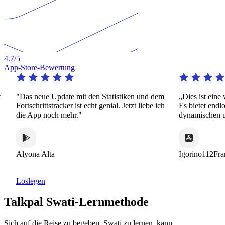
4.7
/5
App-Store-Bewertung
Das neue Update mit den Statistiken und dem
„Dies ist eine wirkl
ortschrittstracker ist echt genial. Jetzt liebe ich
Es bietet endlose Pra
ie App noch mehr."
dynamischen und int
lyona Alta
Igorino112France
Loslegen
Talkpal Swati-Lernmethode
Sich auf die Reise zu begeben, Swati zu lernen, kann