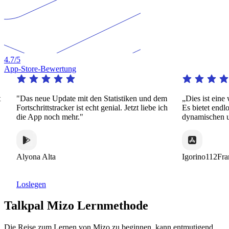
4.7
/5
App-Store-Bewertung
"Das neue Update mit den Statistiken und dem
„Dies ist eine wir
Fortschrittstracker ist echt genial. Jetzt liebe ich
Es bietet endlose P
die App noch mehr."
dynamischen und in
Alyona Alta
Igorino112France
Loslegen
Talkpal Mizo Lernmethode
Die Reise zum Lernen von Mizo zu beginnen, kann entmutigend