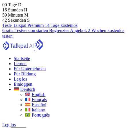
00
Tage
D
16
Stunden
H
59
Minuten
M
41
Sekunden
S
Teste Talkpal Premium 14 Tage kostenlos
Gratis-Testversion starten
Begrenztes Angebot:
2 Wochen kostenlos
testen
Startseite
Lernen
Für Unternehmen
Für Bildung
Leg los
Einloggen
Deutsch
English
Français
Español
Italiano
Português
Leg los