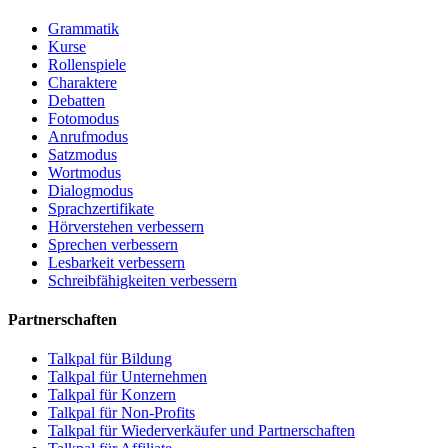
Grammatik
Kurse
Rollenspiele
Charaktere
Debatten
Fotomodus
Anrufmodus
Satzmodus
Wortmodus
Dialogmodus
Sprachzertifikate
Hörverstehen verbessern
Sprechen verbessern
Lesbarkeit verbessern
Schreibfähigkeiten verbessern
Partnerschaften
Talkpal für Bildung
Talkpal für Unternehmen
Talkpal für Konzern
Talkpal für Non-Profits
Talkpal für Wiederverkäufer und Partnerschaften