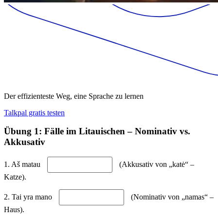
Der effizienteste Weg, eine Sprache zu lernen
Talkpal gratis testen
Übung 1: Fälle im Litauischen – Nominativ vs.
Akkusativ
1. Aš matau
(Akkusativ von „katė“ –
Katze).
2. Tai yra mano
(Nominativ von „namas“ –
Haus).