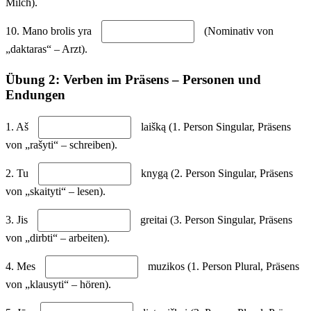
Milch).
10. Mano brolis yra
(Nominativ von
„daktaras“ – Arzt).
Übung 2: Verben im Präsens – Personen und
Endungen
1. Aš
laišką (1. Person Singular, Präsens
von „rašyti“ – schreiben).
2. Tu
knygą (2. Person Singular, Präsens
von „skaityti“ – lesen).
3. Jis
greitai (3. Person Singular, Präsens
von „dirbti“ – arbeiten).
4. Mes
muzikos (1. Person Plural, Präsens
von „klausyti“ – hören).