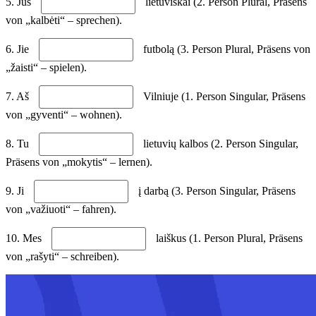
5. Jūs
lietuviškai (2. Person Plural, Präsens
von „kalbėti“ – sprechen).
6. Jie
futbolą (3. Person Plural, Präsens von
„žaisti“ – spielen).
7. Aš
Vilniuje (1. Person Singular, Präsens
von „gyventi“ – wohnen).
8. Tu
lietuvių kalbos (2. Person Singular,
Präsens von „mokytis“ – lernen).
9. Ji
į darbą (3. Person Singular, Präsens
von „važiuoti“ – fahren).
10. Mes
laiškus (1. Person Plural, Präsens
von „rašyti“ – schreiben).