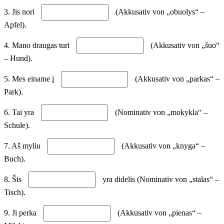
3. Jis nori
(Akkusativ von „obuolys“ –
Apfel).
4. Mano draugas turi
(Akkusativ von „šuo“
– Hund).
5. Mes einame į
(Akkusativ von „parkas“ –
Park).
6. Tai yra
(Nominativ von „mokykla“ –
Schule).
7. Aš myliu
(Akkusativ von „knyga“ –
Buch).
8. Šis
yra didelis (Nominativ von „stalas“ –
Tisch).
9. Ji perka
(Akkusativ von „pienas“ –