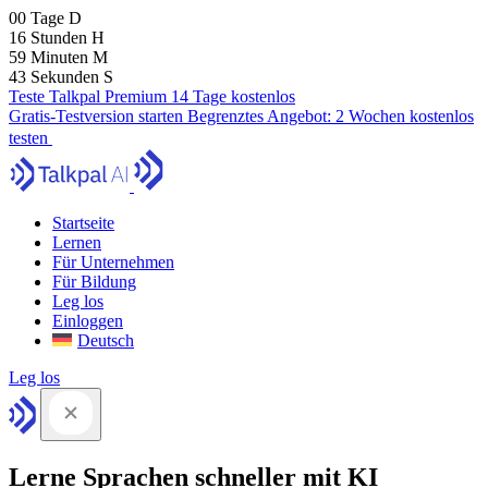
00
Tage
D
16
Stunden
H
59
Minuten
M
42
Sekunden
S
Teste Talkpal Premium 14 Tage kostenlos
Gratis-Testversion starten
Begrenztes Angebot:
2 Wochen kostenlos
testen
Startseite
Lernen
Für Unternehmen
Für Bildung
Leg los
Einloggen
Deutsch
Leg los
Lerne Sprachen schneller mit KI