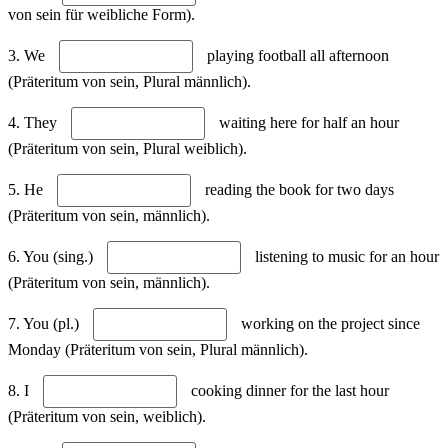
von sein für weibliche Form).
3. We
playing football all afternoon
(Präteritum von sein, Plural männlich).
4. They
waiting here for half an hour
(Präteritum von sein, Plural weiblich).
5. He
reading the book for two days
(Präteritum von sein, männlich).
6. You (sing.)
listening to music for an hour
(Präteritum von sein, männlich).
7. You (pl.)
working on the project since
Monday (Präteritum von sein, Plural männlich).
8. I
cooking dinner for the last hour
(Präteritum von sein, weiblich).