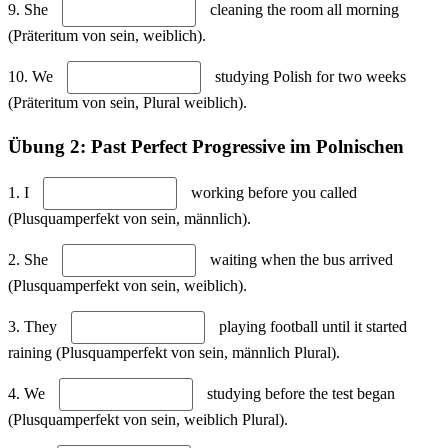
9. She
cleaning the room all morning
(Präteritum von sein, weiblich).
10. We
studying Polish for two weeks
(Präteritum von sein, Plural weiblich).
Übung 2: Past Perfect Progressive im Polnischen
1. I
working before you called
(Plusquamperfekt von sein, männlich).
2. She
waiting when the bus arrived
(Plusquamperfekt von sein, weiblich).
3. They
playing football until it started
raining (Plusquamperfekt von sein, männlich Plural).
4. We
studying before the test began
(Plusquamperfekt von sein, weiblich Plural).