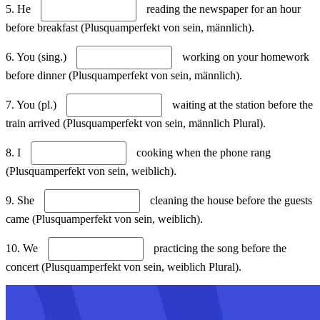
5. He
reading the newspaper for an hour
before breakfast (Plusquamperfekt von sein, männlich).
6. You (sing.)
working on your homework
before dinner (Plusquamperfekt von sein, männlich).
7. You (pl.)
waiting at the station before the
train arrived (Plusquamperfekt von sein, männlich Plural).
8. I
cooking when the phone rang
(Plusquamperfekt von sein, weiblich).
9. She
cleaning the house before the guests
came (Plusquamperfekt von sein, weiblich).
10. We
practicing the song before the
concert (Plusquamperfekt von sein, weiblich Plural).