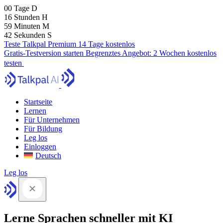
00
Tage
D
16
Stunden
H
59
Minuten
M
41
Sekunden
S
Teste Talkpal Premium 14 Tage kostenlos
Gratis-Testversion starten
Begrenztes Angebot:
2 Wochen kostenlos
testen
Startseite
Lernen
Für Unternehmen
Für Bildung
Leg los
Einloggen
Deutsch
Leg los
Lerne Sprachen schneller mit KI