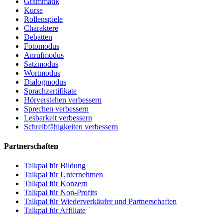
Grammatik
Kurse
Rollenspiele
Charaktere
Debatten
Fotomodus
Anrufmodus
Satzmodus
Wortmodus
Dialogmodus
Sprachzertifikate
Hörverstehen verbessern
Sprechen verbessern
Lesbarkeit verbessern
Schreibfähigkeiten verbessern
Partnerschaften
Talkpal für Bildung
Talkpal für Unternehmen
Talkpal für Konzern
Talkpal für Non-Profits
Talkpal für Wiederverkäufer und Partnerschaften
Talkpal für Affiliate