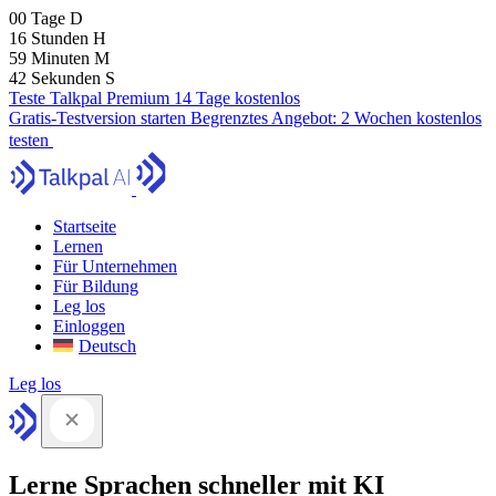
00
Tage
D
16
Stunden
H
59
Minuten
M
41
Sekunden
S
Teste Talkpal Premium 14 Tage kostenlos
Gratis-Testversion starten
Begrenztes Angebot:
2 Wochen kostenlos
testen
Startseite
Lernen
Für Unternehmen
Für Bildung
Leg los
Einloggen
Deutsch
Leg los
Lerne Sprachen schneller mit KI