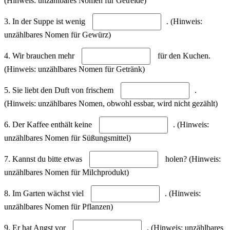
(Hinweis: unzählbares Nomen für Getreide)
3. In der Suppe ist wenig
. (Hinweis:
unzählbares Nomen für Gewürz)
4. Wir brauchen mehr
für den Kuchen.
(Hinweis: unzählbares Nomen für Getränk)
5. Sie liebt den Duft von frischem
.
(Hinweis: unzählbares Nomen, obwohl essbar, wird nicht gezählt)
6. Der Kaffee enthält keine
. (Hinweis:
unzählbares Nomen für Süßungsmittel)
7. Kannst du bitte etwas
holen? (Hinweis:
unzählbares Nomen für Milchprodukt)
8. Im Garten wächst viel
. (Hinweis:
unzählbares Nomen für Pflanzen)
9. Er hat Angst vor
. (Hinweis: unzählbares