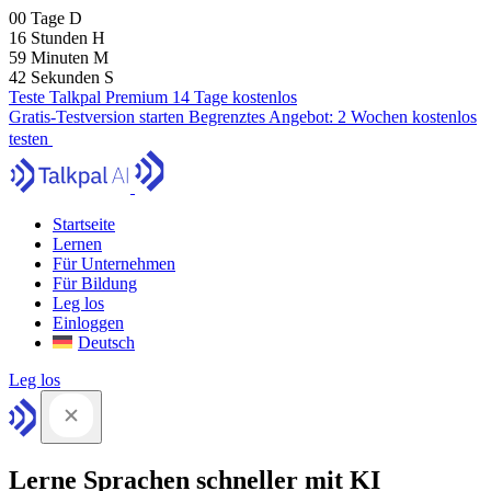
00
Tage
D
16
Stunden
H
59
Minuten
M
41
Sekunden
S
Teste Talkpal Premium 14 Tage kostenlos
Gratis-Testversion starten
Begrenztes Angebot:
2 Wochen kostenlos
testen
Startseite
Lernen
Für Unternehmen
Für Bildung
Leg los
Einloggen
Deutsch
Leg los
Lerne Sprachen schneller mit KI