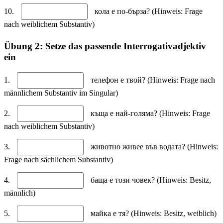
10.
кола е по-бърза? (Hinweis: Frage
nach weiblichem Substantiv)
Übung 2: Setze das passende Interrogativadjektiv
ein
1.
телефон е твой? (Hinweis: Frage nach
männlichem Substantiv im Singular)
2.
къща е най-голяма? (Hinweis: Frage
nach weiblichem Substantiv)
3.
животно живее във водата? (Hinweis:
Frage nach sächlichem Substantiv)
4.
баща е този човек? (Hinweis: Besitz,
männlich)
5.
майка е тя? (Hinweis: Besitz, weiblich)