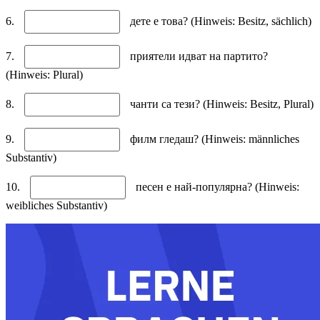
6.
дете е това? (Hinweis: Besitz, sächlich)
7.
приятели идват на партито?
(Hinweis: Plural)
8.
чанти са тези? (Hinweis: Besitz, Plural)
9.
филм гледаш? (Hinweis: männliches
Substantiv)
10.
песен е най-популярна? (Hinweis:
weibliches Substantiv)