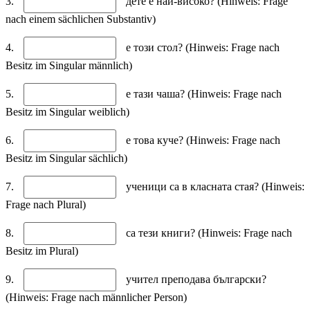
3.
дете е най-високо? (Hinweis: Frage
nach einem sächlichen Substantiv)
4.
е този стол? (Hinweis: Frage nach
Besitz im Singular männlich)
5.
е тази чаша? (Hinweis: Frage nach
Besitz im Singular weiblich)
6.
е това куче? (Hinweis: Frage nach
Besitz im Singular sächlich)
7.
ученици са в класната стая? (Hinweis:
Frage nach Plural)
8.
са тези книги? (Hinweis: Frage nach
Besitz im Plural)
9.
учител преподава български?
(Hinweis: Frage nach männlicher Person)