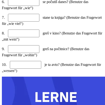
6.
se počutiš danes? (Benutze das
Fragewort für „wie“)
7.
stane ta knjiga? (Benutze das Fragewort
für „wie viel“)
8.
greš v kino? (Benutze das Fragewort für
„mit wem“)
9.
greš na počitnice? (Benutze das
Fragewort für „wohin“)
10.
je ta avto? (Benutze das Fragewort für
„wessen“)