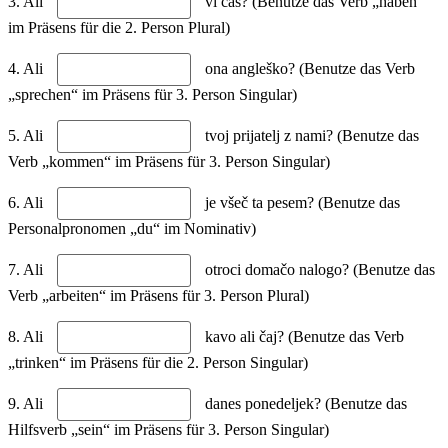
3. Ali
vi čas? (Benutze das Verb „haben“
im Präsens für die 2. Person Plural)
4. Ali
ona angleško? (Benutze das Verb
„sprechen“ im Präsens für 3. Person Singular)
5. Ali
tvoj prijatelj z nami? (Benutze das
Verb „kommen“ im Präsens für 3. Person Singular)
6. Ali
je všeč ta pesem? (Benutze das
Personalpronomen „du“ im Nominativ)
7. Ali
otroci domačo nalogo? (Benutze das
Verb „arbeiten“ im Präsens für 3. Person Plural)
8. Ali
kavo ali čaj? (Benutze das Verb
„trinken“ im Präsens für die 2. Person Singular)
9. Ali
danes ponedeljek? (Benutze das
Hilfsverb „sein“ im Präsens für 3. Person Singular)