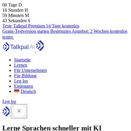
00
Tage
D
16
Stunden
H
59
Minuten
M
41
Sekunden
S
Teste Talkpal Premium 14 Tage kostenlos
Gratis-Testversion starten
Begrenztes Angebot:
2 Wochen kostenlos
testen
Startseite
Lernen
Für Unternehmen
Für Bildung
Leg los
Einloggen
Deutsch
Leg los
Lerne Sprachen schneller mit KI