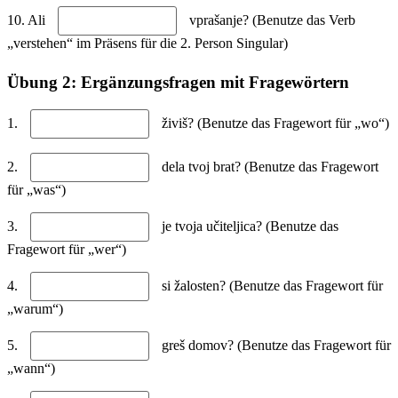
10. Ali
vprašanje? (Benutze das Verb
„verstehen“ im Präsens für die 2. Person Singular)
Übung 2: Ergänzungsfragen mit Fragewörtern
1.
živiš? (Benutze das Fragewort für „wo“)
2.
dela tvoj brat? (Benutze das Fragewort
für „was“)
3.
je tvoja učiteljica? (Benutze das
Fragewort für „wer“)
4.
si žalosten? (Benutze das Fragewort für
„warum“)
5.
greš domov? (Benutze das Fragewort für
„wann“)