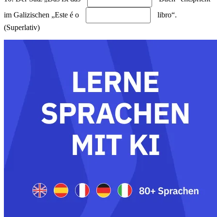
im Galizischen „Este é o
libro“.
(Superlativ)