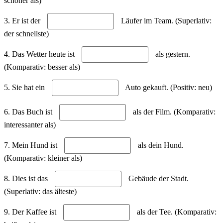
schöner als)
3. Er ist der
Läufer im Team. (Superlativ:
der schnellste)
4. Das Wetter heute ist
als gestern.
(Komparativ: besser als)
5. Sie hat ein
Auto gekauft. (Positiv: neu)
6. Das Buch ist
als der Film. (Komparativ:
interessanter als)
7. Mein Hund ist
als dein Hund.
(Komparativ: kleiner als)
8. Dies ist das
Gebäude der Stadt.
(Superlativ: das älteste)
9. Der Kaffee ist
als der Tee. (Komparativ: