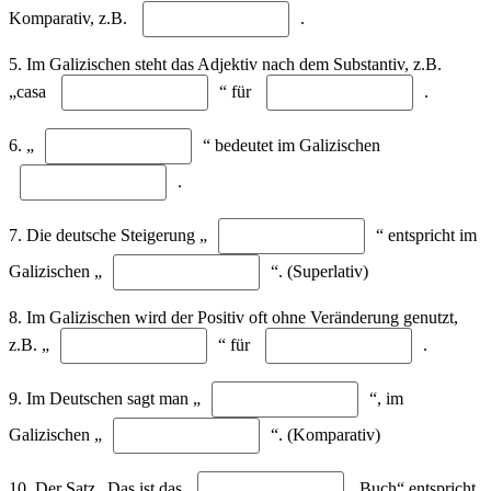
Komparativ, z.B.
.
5. Im Galizischen steht das Adjektiv nach dem Substantiv, z.B.
„casa
“ für
.
6. „
“ bedeutet im Galizischen
.
7. Die deutsche Steigerung „
“ entspricht im
Galizischen „
“. (Superlativ)
8. Im Galizischen wird der Positiv oft ohne Veränderung genutzt,
z.B. „
“ für
.
9. Im Deutschen sagt man „
“, im
Galizischen „
“. (Komparativ)
10. Der Satz „Das ist das
Buch“ entspricht