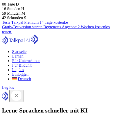
00
Tage
D
16
Stunden
H
59
Minuten
M
41
Sekunden
S
Teste Talkpal Premium 14 Tage kostenlos
Gratis-Testversion starten
Begrenztes Angebot:
2 Wochen kostenlos
testen
Startseite
Lernen
Für Unternehmen
Für Bildung
Leg los
Einloggen
Deutsch
Leg los
Lerne Sprachen schneller mit KI