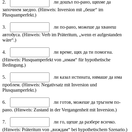
2.
ли дошъл по-рано, щяхме да
започнем заедно. (Hinweis: Inversion mit „беше“ im
Plusquamperfekt.)
3.
ли по-рано, можеше да хванеш
автобуса. (Hinweis: Verb im Präteritum, „wenn er aufgestanden
wäre“.)
4.
ли време, щях да ти помогна.
(Hinweis: Plusquamperfekt von „имам“ für hypothetische
Bedingung.)
5.
ли казал истината, нямаше да има
проблем. (Hinweis: Negativsatz mit Inversion und
Plusquamperfekt.)
6.
ли готов, можеше да тръгнем по-
рано. (Hinweis: Zustand in der Vergangenheit mit Inversion.)
7.
ли го, щеше да разбере всичко.
(Hinweis: Präteritum von „виждам“ bei hypothetischem Szenario.)