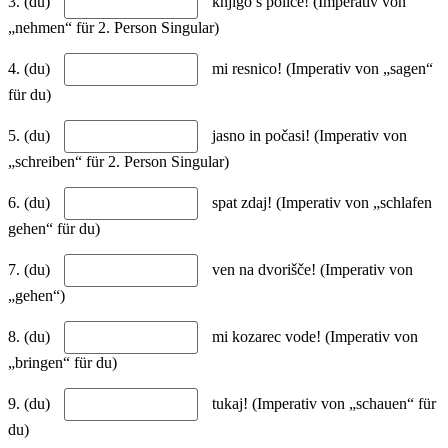
3. (du)
knjigo s police! (Imperativ von
„nehmen“ für 2. Person Singular)
4. (du)
mi resnico! (Imperativ von „sagen“
für du)
5. (du)
jasno in počasi! (Imperativ von
„schreiben“ für 2. Person Singular)
6. (du)
spat zdaj! (Imperativ von „schlafen
gehen“ für du)
7. (du)
ven na dvorišče! (Imperativ von
„gehen“)
8. (du)
mi kozarec vode! (Imperativ von
„bringen“ für du)
9. (du)
tukaj! (Imperativ von „schauen“ für
du)