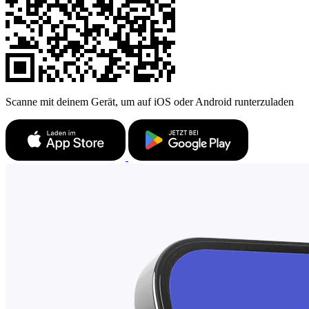
Scanne mit deinem Gerät, um auf iOS oder Android runterzuladen