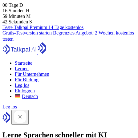
00
Tage
D
16
Stunden
H
59
Minuten
M
41
Sekunden
S
Teste Talkpal Premium 14 Tage kostenlos
Gratis-Testversion starten
Begrenztes Angebot:
2 Wochen kostenlos
testen
Startseite
Lernen
Für Unternehmen
Für Bildung
Leg los
Einloggen
Deutsch
Leg los
Lerne Sprachen schneller mit KI