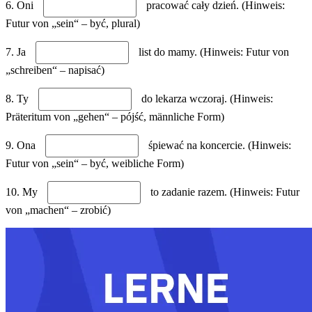
6. Oni
pracować cały dzień. (Hinweis:
Futur von „sein“ – być, plural)
7. Ja
list do mamy. (Hinweis: Futur von
„schreiben“ – napisać)
8. Ty
do lekarza wczoraj. (Hinweis:
Präteritum von „gehen“ – pójść, männliche Form)
9. Ona
śpiewać na koncercie. (Hinweis:
Futur von „sein“ – być, weibliche Form)
10. My
to zadanie razem. (Hinweis: Futur
von „machen“ – zrobić)