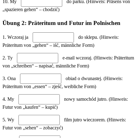
10. My
do parku. (Hinweis: Präsens von
„spazieren gehen“ – chodzić)
Übung 2: Präteritum und Futur im Polnischen
1. Wczoraj ja
do sklepu. (Hinweis:
Präteritum von „gehen“ – iść, männliche Form)
2. Ty
e-mail wczoraj. (Hinweis: Präteritum
von „schreiben“ – napisać, männliche Form)
3. Ona
obiad o dwunastej. (Hinweis:
Präteritum von „essen“ – zjeść, weibliche Form)
4. My
nowy samochód jutro. (Hinweis:
Futur von „kaufen“ – kupić)
5. Wy
film jutro wieczorem. (Hinweis:
Futur von „sehen“ – zobaczyć)