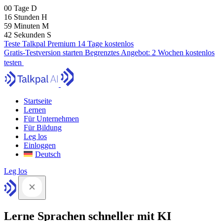
00
Tage
D
16
Stunden
H
59
Minuten
M
41
Sekunden
S
Teste Talkpal Premium 14 Tage kostenlos
Gratis-Testversion starten
Begrenztes Angebot:
2 Wochen kostenlos
testen
Startseite
Lernen
Für Unternehmen
Für Bildung
Leg los
Einloggen
Deutsch
Leg los
Lerne Sprachen schneller mit KI