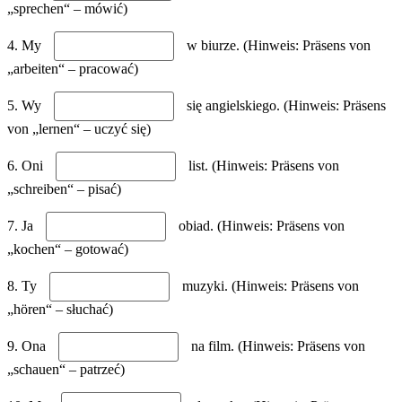
„sprechen“ – mówić)
4. My
w biurze. (Hinweis: Präsens von
„arbeiten“ – pracować)
5. Wy
się angielskiego. (Hinweis: Präsens
von „lernen“ – uczyć się)
6. Oni
list. (Hinweis: Präsens von
„schreiben“ – pisać)
7. Ja
obiad. (Hinweis: Präsens von
„kochen“ – gotować)
8. Ty
muzyki. (Hinweis: Präsens von
„hören“ – słuchać)
9. Ona
na film. (Hinweis: Präsens von
„schauen“ – patrzeć)