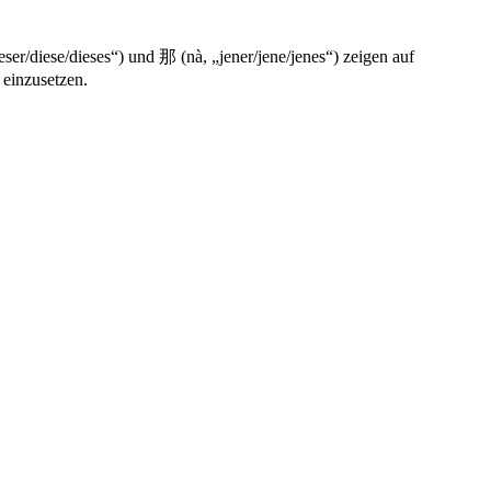
r/diese/dieses“) und 那 (nà, „jener/jene/jenes“) zeigen auf
einzusetzen.