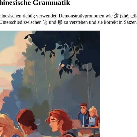
hinesische Grammatik
esischen richtig verwendet. Demonstrativpronomen wie 这 (zhè, „diese
Unterschied zwischen 这 und 那 zu verstehen und sie korrekt in Sätzen 