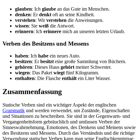
glauben
: Ich
glaube
an das Gute im Menschen.
denken
: Er
denkt
oft an seine Kindheit.
verstehen
: Wir
verstehen
die Anweisungen.
wissen
: Sie
weiß
die Antwort.
erinnern
: Ich
erinnere
mich an unseren letzten Urlaub.
Verben des Besitzens und Messens
haben
: Ich
habe
ein neues Auto.
besitzen
: Er
besitzt
eine große Sammlung von Büchern.
gehören
: Dieses Haus
gehört
meiner Schwester.
wiegen
: Das Paket
wiegt
fünf Kilogramm.
enthalten
: Die Flasche
enthält
ein Liter Wasser.
Zusammenfassung
Statische Verben sind ein wichtiger Aspekt der englischen
Grammatik
und werden verwendet, um Zustände, Eigenschaften
und Situationen zu beschreiben. Sie sind in der Gegenwarts- und
Vergangenheitsform gebräuchlich und umfassen Verben der
Sinneswahrnehmung, Emotionen, des Denkens und Meinens sowie
des Besitzens und Messens. Durch das Verständnis und die richtige
Verwendung statischer Verben kann man seine Englischkenntnisse