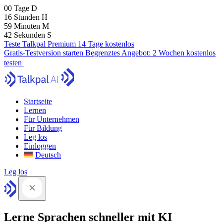
00
Tage
D
16
Stunden
H
59
Minuten
M
41
Sekunden
S
Teste Talkpal Premium 14 Tage kostenlos
Gratis-Testversion starten
Begrenztes Angebot:
2 Wochen kostenlos
testen
Startseite
Lernen
Für Unternehmen
Für Bildung
Leg los
Einloggen
Deutsch
Leg los
Lerne Sprachen schneller mit KI