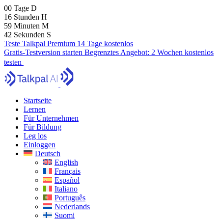
00
Tage
D
16
Stunden
H
59
Minuten
M
40
Sekunden
S
Teste Talkpal Premium 14 Tage kostenlos
Gratis-Testversion starten
Begrenztes Angebot:
2 Wochen kostenlos
testen
Startseite
Lernen
Für Unternehmen
Für Bildung
Leg los
Einloggen
Deutsch
English
Français
Español
Italiano
Português
Nederlands
Suomi