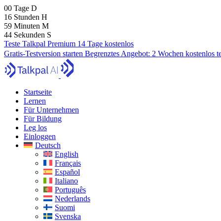
00
Tage
D
16
Stunden
H
59
Minuten
M
43
Sekunden
S
Teste Talkpal Premium 14 Tage kostenlos
Gratis-Testversion starten
Begrenztes Angebot:
2 Wochen kostenlos t
Startseite
Lernen
Für Unternehmen
Für Bildung
Leg los
Einloggen
Deutsch
English
Français
Español
Italiano
Português
Nederlands
Suomi
Svenska