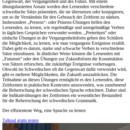
Gegenwart, der Vergangenheit und des Futurs. Mit einem
übungsbasierten Ansatz werden den Lernenden verschiedene
schwedische Sätze präsentiert, die sie übersetzen oder konjugieren,
um so ihr Verständnis für den Gebrauch der Zeitform zu stärken.
Insbesondere „Presens“- oder Präsens-Übungen helfen den
Lernenden, zu lernen, wie regelmäßige und unregelmäßige Verben
in täglichen Gesprächen verwendet werden. „Preteritum“ oder
einfache Übungen in der Vergangenheitsform geben den Schülern
die Möglichkeit, zu lernen, wie man vergangene Ereignisse erzählt.
Dabei geht es darum, starke und schwache Verben in verschiedene
Sätze einzubauen. In ähnlicher Weise können die Lernenden mit
„Futurum“ oder den Übungen zur Zukunftsform die Konstruktion
von Sätzen erforschen, die zukünftige Ereignisse vorhersagen.
Obwohl im Schwedischen oft die Gegenwart dafür verwendet wird,
gibt es mehrere Möglichkeiten, die Zukunft auszudrücken. Die
Teilnahme an diesen Übungen ermöglicht es den Lernenden, diese
Zeitformen in praktischen Kontexten anzuwenden, was zunehmend
die Beherrschung der schwedischen Sprache erleichtert. Daher sind
die Indikativübungen der Zeitformen ein wesentlicher Bestandteil
für die Beherrschung der schwedischen Grammatik.
Der effizienteste Weg, eine Sprache zu lernen
Talkpal gratis testen