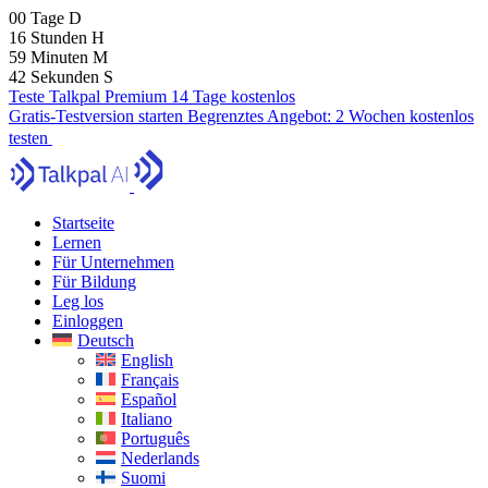
00
Tage
D
16
Stunden
H
59
Minuten
M
40
Sekunden
S
Teste Talkpal Premium 14 Tage kostenlos
Gratis-Testversion starten
Begrenztes Angebot:
2 Wochen kostenlos
testen
Startseite
Lernen
Für Unternehmen
Für Bildung
Leg los
Einloggen
Deutsch
English
Français
Español
Italiano
Português
Nederlands
Suomi