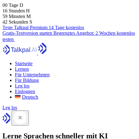
00
Tage
D
16
Stunden
H
59
Minuten
M
41
Sekunden
S
Teste Talkpal Premium 14 Tage kostenlos
Gratis-Testversion starten
Begrenztes Angebot:
2 Wochen kostenlos
testen
Startseite
Lernen
Für Unternehmen
Für Bildung
Leg los
Einloggen
Deutsch
Leg los
Lerne Sprachen schneller mit KI