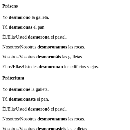
Präsens
Yo
desmorono
la galleta.
Tú
desmoronas
el pan.
Él/Ella/Usted
desmorona
el pastel.
Nosotros/Nosotras
desmoronamos
las rocas.
Vosotros/Vosotras
desmoronáis
las galletas.
Ellos/Ellas/Ustedes
desmoronan
los edificios viejos.
Präteritum
Yo
desmoroné
la galleta.
Tú
desmoronaste
el pan.
Él/Ella/Usted
desmoronó
el pastel.
Nosotros/Nosotras
desmoronamos
las rocas.
Vosotros/Vosotras
desmoronasteis
las galletas.