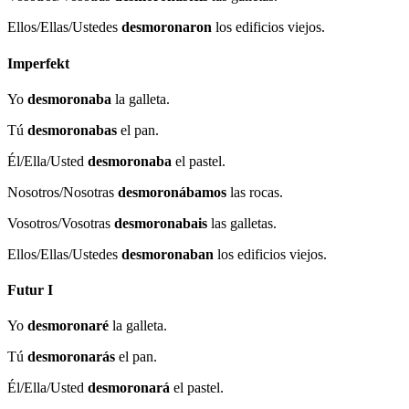
Ellos/Ellas/Ustedes
desmoronaron
los edificios viejos.
Imperfekt
Yo
desmoronaba
la galleta.
Tú
desmoronabas
el pan.
Él/Ella/Usted
desmoronaba
el pastel.
Nosotros/Nosotras
desmoronábamos
las rocas.
Vosotros/Vosotras
desmoronabais
las galletas.
Ellos/Ellas/Ustedes
desmoronaban
los edificios viejos.
Futur I
Yo
desmoronaré
la galleta.
Tú
desmoronarás
el pan.
Él/Ella/Usted
desmoronará
el pastel.