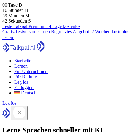
00
Tage
D
16
Stunden
H
59
Minuten
M
41
Sekunden
S
Teste Talkpal Premium 14 Tage kostenlos
Gratis-Testversion starten
Begrenztes Angebot:
2 Wochen kostenlos
testen
Startseite
Lernen
Für Unternehmen
Für Bildung
Leg los
Einloggen
Deutsch
Leg los
Lerne Sprachen schneller mit KI