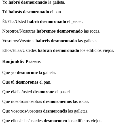
Yo
habré desmoronado
la galleta.
Tú
habrás desmoronado
el pan.
Él/Ella/Usted
habrá desmoronado
el pastel.
Nosotros/Nosotras
habremos desmoronado
las rocas.
Vosotros/Vosotras
habréis desmoronado
las galletas.
Ellos/Ellas/Ustedes
habrán desmoronado
los edificios viejos.
Konjunktiv Präsens
Que yo
desmorone
la galleta.
Que tú
desmorones
el pan.
Que él/ella/usted
desmorone
el pastel.
Que nosotros/nosotras
desmoronemos
las rocas.
Que vosotros/vosotras
desmoronéis
las galletas.
Que ellos/ellas/ustedes
desmoronen
los edificios viejos.