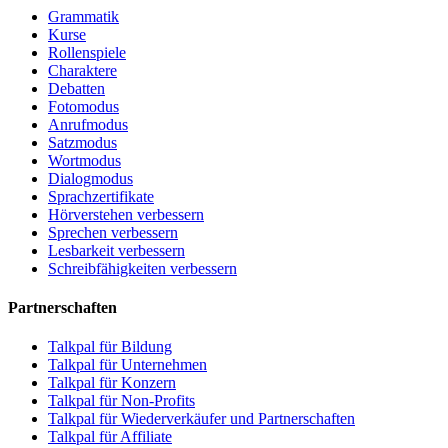
Grammatik
Kurse
Rollenspiele
Charaktere
Debatten
Fotomodus
Anrufmodus
Satzmodus
Wortmodus
Dialogmodus
Sprachzertifikate
Hörverstehen verbessern
Sprechen verbessern
Lesbarkeit verbessern
Schreibfähigkeiten verbessern
Partnerschaften
Talkpal für Bildung
Talkpal für Unternehmen
Talkpal für Konzern
Talkpal für Non-Profits
Talkpal für Wiederverkäufer und Partnerschaften
Talkpal für Affiliate