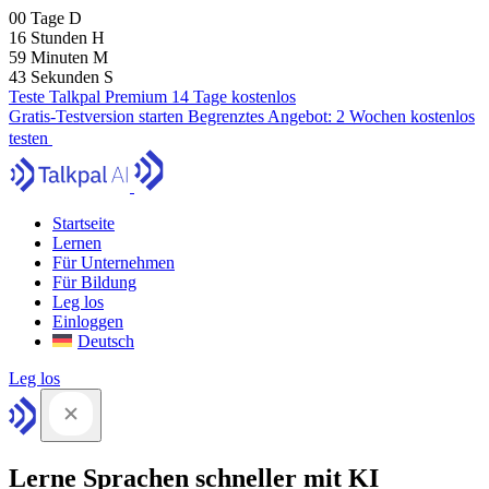
00
Tage
D
16
Stunden
H
59
Minuten
M
41
Sekunden
S
Teste Talkpal Premium 14 Tage kostenlos
Gratis-Testversion starten
Begrenztes Angebot:
2 Wochen kostenlos
testen
Startseite
Lernen
Für Unternehmen
Für Bildung
Leg los
Einloggen
Deutsch
Leg los
Lerne Sprachen schneller mit KI