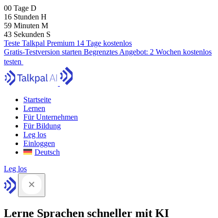
00
Tage
D
16
Stunden
H
59
Minuten
M
41
Sekunden
S
Teste Talkpal Premium 14 Tage kostenlos
Gratis-Testversion starten
Begrenztes Angebot:
2 Wochen kostenlos
testen
Startseite
Lernen
Für Unternehmen
Für Bildung
Leg los
Einloggen
Deutsch
Leg los
Lerne Sprachen schneller mit KI