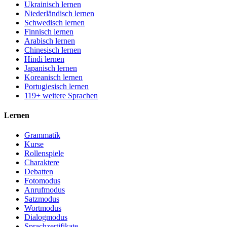
Ukrainisch lernen
Niederländisch lernen
Schwedisch lernen
Finnisch lernen
Arabisch lernen
Chinesisch lernen
Hindi lernen
Japanisch lernen
Koreanisch lernen
Portugiesisch lernen
119+ weitere Sprachen
Lernen
Grammatik
Kurse
Rollenspiele
Charaktere
Debatten
Fotomodus
Anrufmodus
Satzmodus
Wortmodus
Dialogmodus
Sprachzertifikate