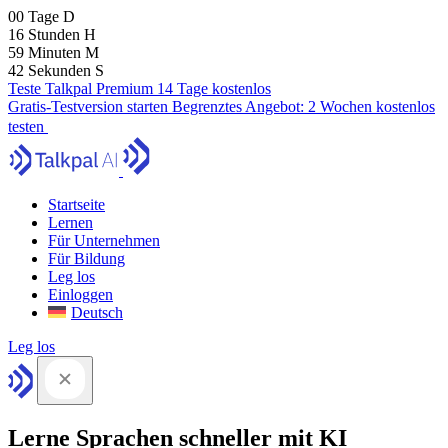
00
Tage
D
16
Stunden
H
59
Minuten
M
41
Sekunden
S
Teste Talkpal Premium 14 Tage kostenlos
Gratis-Testversion starten
Begrenztes Angebot:
2 Wochen kostenlos
testen
Startseite
Lernen
Für Unternehmen
Für Bildung
Leg los
Einloggen
Deutsch
Leg los
Lerne Sprachen schneller mit KI