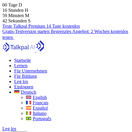
00
Tage
D
16
Stunden
H
59
Minuten
M
41
Sekunden
S
Teste Talkpal Premium 14 Tage kostenlos
Gratis-Testversion starten
Begrenztes Angebot:
2 Wochen kostenlos
testen
Startseite
Lernen
Für Unternehmen
Für Bildung
Leg los
Einloggen
Deutsch
English
Français
Español
Italiano
Português
Leg los