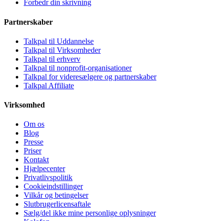
Forbedr din skrivning
Partnerskaber
Talkpal til Uddannelse
Talkpal til Virksomheder
Talkpal til erhverv
Talkpal til nonprofit-organisationer
Talkpal for videresælgere og partnerskaber
Talkpal Affiliate
Virksomhed
Om os
Blog
Presse
Priser
Kontakt
Hjælpecenter
Privatlivspolitik
Cookieindstillinger
Vilkår og betingelser
Slutbrugerlicensaftale
Sælg/del ikke mine personlige oplysninger