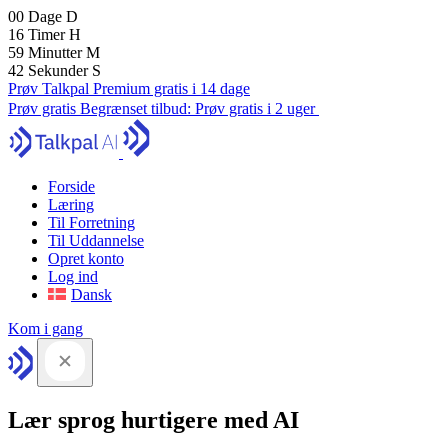
00
Dage
D
16
Timer
H
59
Minutter
M
41
Sekunder
S
Prøv Talkpal Premium gratis i 14 dage
Prøv gratis
Begrænset tilbud:
Prøv gratis i 2 uger
Forside
Læring
Til Forretning
Til Uddannelse
Opret konto
Log ind
Dansk
Kom i gang
Lær sprog hurtigere med AI