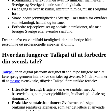
Kommunikere effektivt med over 10 millioner mennesker i
Sverige og Sverige-talende samfund globalt.
Få adgang til svensk kultur, litteratur, film og musik i original
form.
Skabe bedre jobmuligheder i Sverige, især inden for områder
som teknologi, handel og turisme.
Forbedre rejseoplevelser og sociale interaktioner, når man
besøger Sverige eller svenske samfund.
Det er derfor en værdifuld færdighed, der kan berige både
personlige og professionelle aspekter af dit liv.
Hvordan fungerer Talkpal til at forbedre
din svensk tale?
Talkpal
er en digital platform designet til at hjælpe brugere med at
lære sprog gennem interaktive samtaler og øvelser. Når det kommer
til at
mestre
svensk tale, tilbyder Talkpal flere unikke fordele:
Interaktiv læring:
Brugere kan øve samtaler med AI-
baserede bots, som giver øjeblikkelig feedback på udtale og
grammatik.
Praktiske samtalesituationer:
Øvelserne er designet
omkring realistiske scenarier, som gør det lettere at anvende