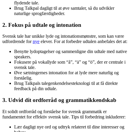
flydende tale.
Brug Talkpal dagligt til at øve samtaler, så du udvikler
naturlige sprogfærdigheder.
2. Fokus på udtale og intonation
Svensk tale har unikke lyde og intonationsmønstre, som kan være
udfordrende for
nye
elever. For at forbedre udtalen anbefales det at:
Benytte lydoptagelser og sammenligne din udtale med native
speakers.
Fokusere på vokallyde som “å”, “ä” og “ö”, der er centrale i
svensk tale.
Øve sætningernes intonation for at lyde mere naturlig og
forståelig.
Brug Talkpals talegenkendelsesteknologi til at få direkte
feedback på din udtale.
3. Udvid dit ordforråd og grammatikkendskab
Et solidt ordforråd og forståelse for svensk grammatik er
fundamentet for effektiv svensk tale. Tips til forbedring inkluderer:
Lær dagligt nye ord og udtryk relateret til dine interesser og