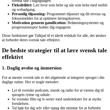
svensk tale i dagligdagen.
Fleksibilitet:
Lær hvor som helst og når som helst med mobil-
og webadgang.
Personlig tilpasning:
Programmet tilpasser sig dit niveau og
fokusområder for at optimere læringskurven.
Motivation gennem gamification:
Belønningssystemer og
progressionsspor holder dig engageret.
Disse funktioner gør Talkpal til et ideelt redskab for alle, der ønsker
at forbedre deres svensk tale effektivt.
De bedste strategier til at lære svensk tale
effektivt
1. Daglig øvelse og immersion
For at mestre svensk tale er det afgørende at integrere sproget i din
daglige rutine. Her er nogle metoder:
Lyt til svenske podcasts, musik og radio for at vænne dig til
sprogets rytme og udtale.
Se svenske film og tv-serier med undertekster for at styrke
forståelsen.
Tal højt for dig selv eller optag din stemme for at forbedre