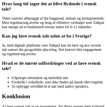
Hvor lang tid tager det at blive flydende i svensk
tale?
Tiden varierer afhængigt af din baggrund, indsats og læringsmetode.
Med regelmæssig øvelse og brug af effektive værktøjer som Talkpal
kan mange nå et funktionelt niveau inden for 6-12 måneder.
Kan jeg lære svensk tale uden at bo i Sverige?
Ja, med digitale platforme som Talkpal kan du lære og øve svensk
tale uanset din geografiske placering. Det kræver blot engagement
og regelmæssig øvelse.
Hvad er de største udfordringer ved at lære svensk
tale?
Udpræget intonation og melodisk tale.
Forskelle i vokallyde, som ikke findes på dansk eller engelsk.
At opbygge selvtillid til at tale med native speakers.
Konklusion
At lære svensk tale er en investering, der åbner mange døre kulturelt