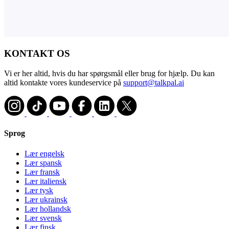
KONTAKT OS
Vi er her altid, hvis du har spørgsmål eller brug for hjælp. Du kan
altid kontakte vores kundeservice på
support@talkpal.ai
Sprog
Lær engelsk
Lær spansk
Lær fransk
Lær italiensk
Lær tysk
Lær ukrainsk
Lær hollandsk
Lær svensk
Lær finsk