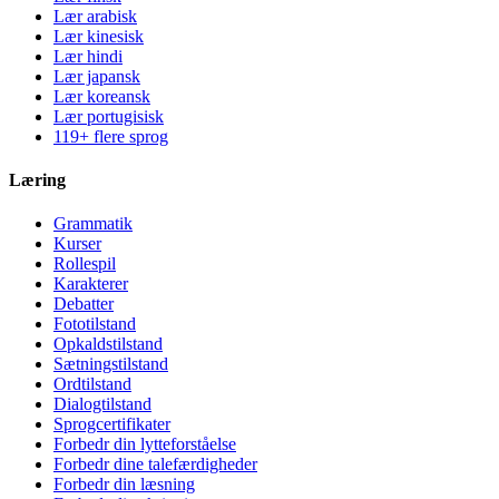
Lær arabisk
Lær kinesisk
Lær hindi
Lær japansk
Lær koreansk
Lær portugisisk
119+ flere sprog
Læring
Grammatik
Kurser
Rollespil
Karakterer
Debatter
Fototilstand
Opkaldstilstand
Sætningstilstand
Ordtilstand
Dialogtilstand
Sprogcertifikater
Forbedr din lytteforståelse
Forbedr dine talefærdigheder
Forbedr din læsning