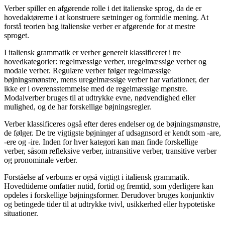
Verber spiller en afgørende rolle i det italienske sprog, da de er
hovedaktørerne i at konstruere sætninger og formidle mening. At
forstå teorien bag italienske verber er afgørende for at mestre
sproget.
I italiensk grammatik er verber generelt klassificeret i tre
hovedkategorier: regelmæssige verber, uregelmæssige verber og
modale verber. Regulære verber følger regelmæssige
bøjningsmønstre, mens uregelmæssige verber har variationer, der
ikke er i overensstemmelse med de regelmæssige mønstre.
Modalverber bruges til at udtrykke evne, nødvendighed eller
mulighed, og de har forskellige bøjningsregler.
Verber klassificeres også efter deres endelser og de bøjningsmønstre,
de følger. De tre vigtigste bøjninger af udsagnsord er kendt som -are,
-ere og -ire. Inden for hver kategori kan man finde forskellige
verber, såsom refleksive verber, intransitive verber, transitive verber
og pronominale verber.
Forståelse af verbums er også vigtigt i italiensk grammatik.
Hovedtiderne omfatter nutid, fortid og fremtid, som yderligere kan
opdeles i forskellige bøjningsformer. Derudover bruges konjunktiv
og betingede tider til at udtrykke tvivl, usikkerhed eller hypotetiske
situationer.