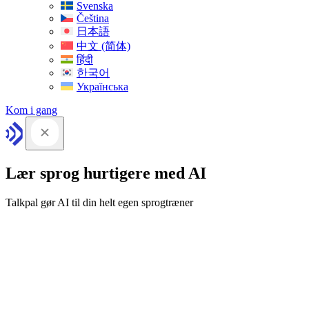
Svenska
Čeština
日本語
中文 (简体)
हिंदी
한국어
Українська
Kom i gang
Lær sprog hurtigere med AI
Talkpal gør AI til din helt egen sprogtræner