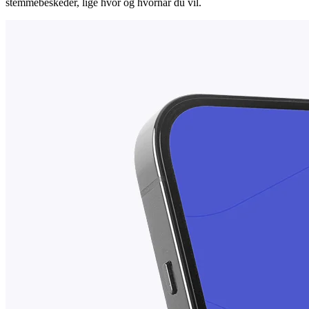
stemmebeskeder, lige hvor og hvornår du vil.