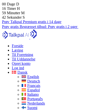
00
Dage
D
16
Timer
H
59
Minutter
M
40
Sekunder
S
Prøv Talkpal Premium gratis i 14 dage
Prøv gratis
Begrænset tilbud:
Prøv gratis i 2 uger
Forside
Læring
Til Forretning
Til Uddannelse
Opret konto
Log ind
Dansk
English
Deutsch
Français
Español
Italiano
Português
Nederlands
Suomi