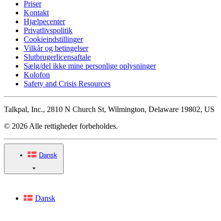
Priser
Kontakt
Hjælpecenter
Privatlivspolitik
Cookieindstillinger
Vilkår og betingelser
Slutbrugerlicensaftale
Sælg/del ikke mine personlige oplysninger
Kolofon
Safety and Crisis Resources
Talkpal, Inc., 2810 N Church St, Wilmington, Delaware 19802, US
© 2026 Alle rettigheder forbeholdes.
Dansk
Dansk