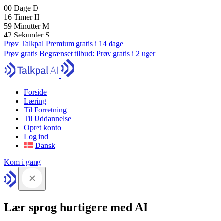
00
Dage
D
16
Timer
H
59
Minutter
M
41
Sekunder
S
Prøv Talkpal Premium gratis i 14 dage
Prøv gratis
Begrænset tilbud:
Prøv gratis i 2 uger
Forside
Læring
Til Forretning
Til Uddannelse
Opret konto
Log ind
Dansk
Kom i gang
Lær sprog hurtigere med AI