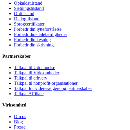
Opkaldstilstand
Sætningstilstand
Ordtilstand
Dialogtilstand
Sprogcertifikater
Forbedr din lytteforståelse
Forbedr dine talefærdigheder
Forbedr din læsning
Forbedr din skrivning
Partnerskaber
Talkpal til Uddannelse
Talkpal til Virksomheder
Talkpal til erhverv
Talkpal til nonprofit-organisationer
Talkpal for videresælgere og partnerskaber
Talkpal Affiliate
Virksomhed
Om os
Blog
Presse