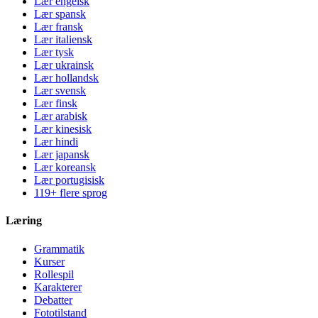
Lær engelsk
Lær spansk
Lær fransk
Lær italiensk
Lær tysk
Lær ukrainsk
Lær hollandsk
Lær svensk
Lær finsk
Lær arabisk
Lær kinesisk
Lær hindi
Lær japansk
Lær koreansk
Lær portugisisk
119+ flere sprog
Læring
Grammatik
Kurser
Rollespil
Karakterer
Debatter
Fototilstand