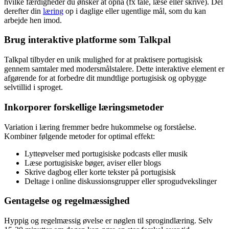
hvilke færdigheder du ønsker at opnå (fx tale, læse eller skrive). Del
derefter din
læring
op i daglige eller ugentlige mål, som du kan
arbejde hen imod.
Brug interaktive platforme som Talkpal
Talkpal tilbyder en unik mulighed for at praktisere portugisisk
gennem samtaler med modersmålstalere. Dette interaktive element er
afgørende for at forbedre dit mundtlige portugisisk og opbygge
selvtillid i sproget.
Inkorporer forskellige læringsmetoder
Variation i læring fremmer bedre hukommelse og forståelse.
Kombiner følgende metoder for optimal effekt:
Lytteøvelser med portugisiske podcasts eller musik
Læse portugisiske bøger, aviser eller blogs
Skrive dagbog eller korte tekster på portugisisk
Deltage i online diskussionsgrupper eller sprogudvekslinger
Gentagelse og regelmæssighed
Hyppig og regelmæssig øvelse er nøglen til sprogindlæring. Selv