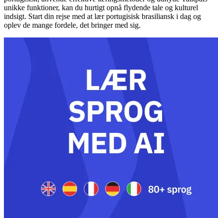
unikke funktioner, kan du hurtigt opnå flydende tale og kulturel
indsigt. Start din rejse med at lær portugisisk brasiliansk i dag og
oplev de mange fordele, det bringer med sig.