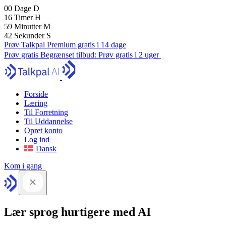
00
Dage
D
16
Timer
H
59
Minutter
M
41
Sekunder
S
Prøv Talkpal Premium gratis i 14 dage
Prøv gratis
Begrænset tilbud:
Prøv gratis i 2 uger
Forside
Læring
Til Forretning
Til Uddannelse
Opret konto
Log ind
Dansk
Kom i gang
Lær sprog hurtigere med AI