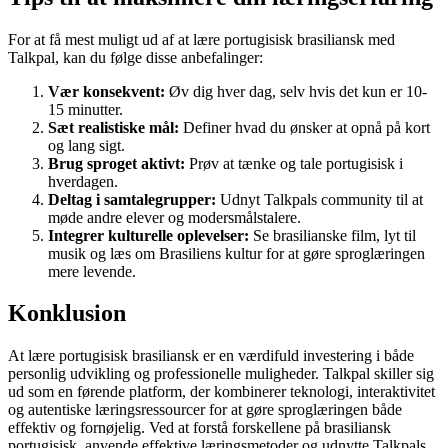
For at få mest muligt ud af at lære portugisisk brasiliansk med
Talkpal, kan du følge disse anbefalinger:
Vær konsekvent:
Øv dig hver dag, selv hvis det kun er 10-
15 minutter.
Sæt realistiske mål:
Definer hvad du ønsker at opnå på kort
og lang sigt.
Brug sproget aktivt:
Prøv at tænke og tale portugisisk i
hverdagen.
Deltag i samtalegrupper:
Udnyt Talkpals community til at
møde andre elever og modersmålstalere.
Integrer kulturelle oplevelser:
Se brasilianske film, lyt til
musik og læs om Brasiliens kultur for at gøre sproglæringen
mere levende.
Konklusion
At lære portugisisk brasiliansk er en værdifuld investering i både
personlig udvikling og professionelle muligheder. Talkpal skiller sig
ud som en førende platform, der kombinerer teknologi, interaktivitet
og autentiske læringsressourcer for at gøre sproglæringen både
effektiv og fornøjelig. Ved at forstå forskellene på brasiliansk
portugisisk, anvende effektive læringsmetoder og udnytte Talkpals