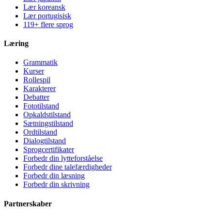
Lær koreansk
Lær portugisisk
119+ flere sprog
Læring
Grammatik
Kurser
Rollespil
Karakterer
Debatter
Fototilstand
Opkaldstilstand
Sætningstilstand
Ordtilstand
Dialogtilstand
Sprogcertifikater
Forbedr din lytteforståelse
Forbedr dine talefærdigheder
Forbedr din læsning
Forbedr din skrivning
Partnerskaber