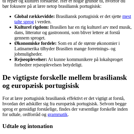
til rejser og kulturel forståelse. Her er nogle grunde til, hvorfor du
bør fokusere på at lære netop brasiliansk portugisisk:
Global rækkevidde:
Brasiliansk portugisisk er det sjette
mest
talte sprog
i verden.
Kulturel rigdom:
Brasilien har en rig kulturel arv med musik,
dans, litteratur og gastronomi, som bliver lettere at forstå
gennem sproget.
Økonomiske fordele:
Som en af de største økonomier i
Latinamerika tilbyder Brasilien mange forretnings- og
jobmuligheder.
Rejseoplevelser:
At kunne kommunikere på lokalsproget
forbedrer rejseoplevelsen betydeligt.
De vigtigste forskelle mellem brasiliansk
og europæisk portugisisk
For at lære portugisisk brasiliansk effektivt er det vigtigt at forstå,
hvordan det adskiller sig fra europæisk portugisisk. Selvom begge
sprog er gensidigt forståelige, findes der væsentlige forskelle inden
for udtale, ordforråd og
grammatik
.
Udtale og intonation