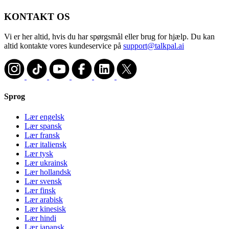
KONTAKT OS
Vi er her altid, hvis du har spørgsmål eller brug for hjælp. Du kan
altid kontakte vores kundeservice på
support@talkpal.ai
Sprog
Lær engelsk
Lær spansk
Lær fransk
Lær italiensk
Lær tysk
Lær ukrainsk
Lær hollandsk
Lær svensk
Lær finsk
Lær arabisk
Lær kinesisk
Lær hindi
Lær japansk