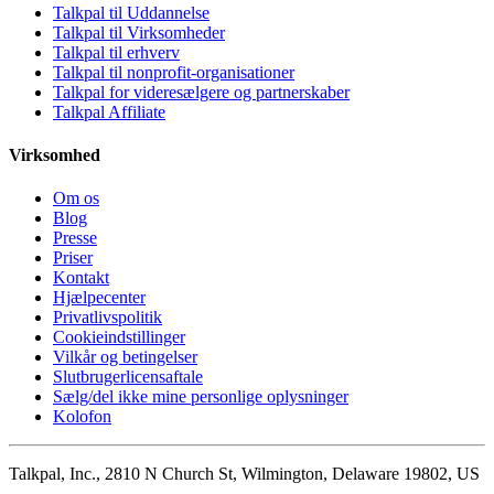
Talkpal til Uddannelse
Talkpal til Virksomheder
Talkpal til erhverv
Talkpal til nonprofit-organisationer
Talkpal for videresælgere og partnerskaber
Talkpal Affiliate
Virksomhed
Om os
Blog
Presse
Priser
Kontakt
Hjælpecenter
Privatlivspolitik
Cookieindstillinger
Vilkår og betingelser
Slutbrugerlicensaftale
Sælg/del ikke mine personlige oplysninger
Kolofon
Talkpal, Inc., 2810 N Church St, Wilmington, Delaware 19802, US