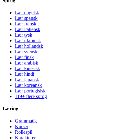
Sprog
Lær engelsk
Lær spansk
Lær fransk
Lær italiensk
Lær tysk
Lær ukrainsk
Lær hollandsk
Lær svensk
Lær finsk
Lær arabisk
Lær kinesisk
Lær hindi
Lær japansk
Lær koreansk
Lær portugisisk
119+ flere sprog
Læring
Grammatik
Kurser
Rollespil
Karakterer