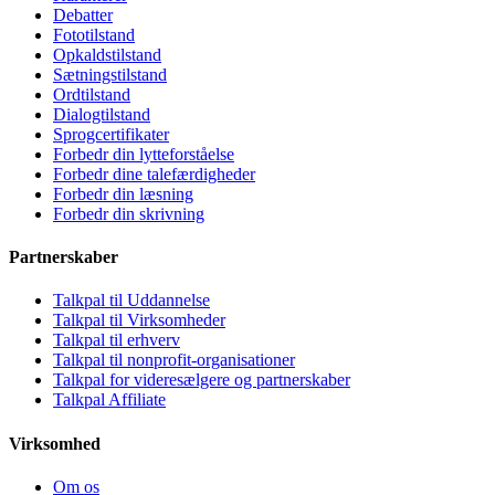
Debatter
Fototilstand
Opkaldstilstand
Sætningstilstand
Ordtilstand
Dialogtilstand
Sprogcertifikater
Forbedr din lytteforståelse
Forbedr dine talefærdigheder
Forbedr din læsning
Forbedr din skrivning
Partnerskaber
Talkpal til Uddannelse
Talkpal til Virksomheder
Talkpal til erhverv
Talkpal til nonprofit-organisationer
Talkpal for videresælgere og partnerskaber
Talkpal Affiliate
Virksomhed
Om os