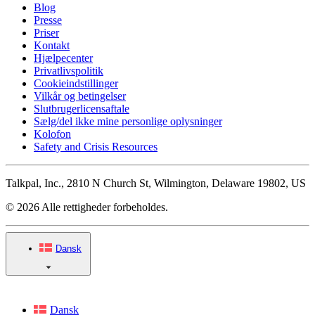
Blog
Presse
Priser
Kontakt
Hjælpecenter
Privatlivspolitik
Cookieindstillinger
Vilkår og betingelser
Slutbrugerlicensaftale
Sælg/del ikke mine personlige oplysninger
Kolofon
Safety and Crisis Resources
Talkpal, Inc., 2810 N Church St, Wilmington, Delaware 19802, US
© 2026 Alle rettigheder forbeholdes.
Dansk
Dansk