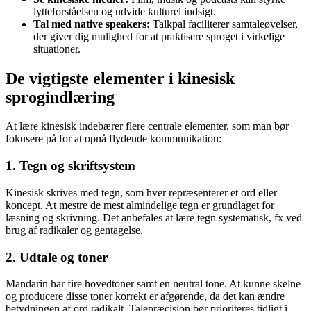
lytteforståelsen og udvide kulturel indsigt.
Tal med native speakers:
Talkpal faciliterer samtaleøvelser,
der giver dig mulighed for at praktisere sproget i virkelige
situationer.
De vigtigste elementer i kinesisk
sprogindlæring
At lære kinesisk indebærer flere centrale elementer, som man bør
fokusere på for at opnå flydende kommunikation:
1. Tegn og skriftsystem
Kinesisk skrives med tegn, som hver repræsenterer et ord eller
koncept. At mestre de mest almindelige tegn er grundlaget for
læsning og skrivning. Det anbefales at lære tegn systematisk, fx ved
brug af radikaler og gentagelse.
2. Udtale og toner
Mandarin har fire hovedtoner samt en neutral tone. At kunne skelne
og producere disse toner korrekt er afgørende, da det kan ændre
betydningen af ord radikalt. Talepræcision bør prioriteres tidligt i