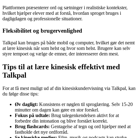
Plattformen præsenterer ord og sætninger i realistiske kontekster,
hvilket hjælper elever med at forstå, hvordan sproget bruges i
dagligdagen og professionelle situationer.
Fleksibilitet og brugervenlighed
Talkpal kan bruges på både mobil og computer, hvilket gør det nemt
at lære kinesisk når som helst og hvor som helst. Brugere kan selv
styre tempoet og vælge de emner, der interesserer dem mest.
Tips til at lære kinesisk effektivt med
Talkpal
For at få mest muligt ud af din kinesiskundervisning via Talkpal, kan
du følge disse tips:
Øv dagligt:
Konsistens er nøglen til sproglæring. Selv 15-20
minutter om dagen kan gøre en stor forskel.
Fokus på udtale:
Brug talegenkendelsen aktivt for at
forbedre din intonation og blive forstået korrekt.
Brug flashcards:
Gentagelse af tegn og ord hjælper med at
fastholde det nye ordforråd.
Se kinesiske medier:
Film, musik og podcasts kan styrke