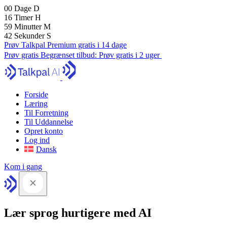
00
Dage
D
16
Timer
H
59
Minutter
M
41
Sekunder
S
Prøv Talkpal Premium gratis i 14 dage
Prøv gratis
Begrænset tilbud:
Prøv gratis i 2 uger
Forside
Læring
Til Forretning
Til Uddannelse
Opret konto
Log ind
Dansk
Kom i gang
Lær sprog hurtigere med AI