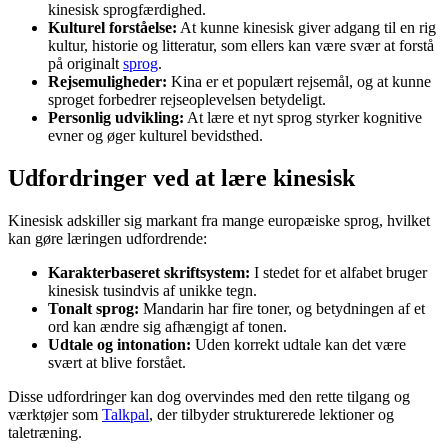
kinesisk sprogfærdighed.
Kulturel forståelse:
At kunne kinesisk giver adgang til en rig
kultur, historie og litteratur, som ellers kan være svær at forstå
på originalt
sprog
.
Rejsemuligheder:
Kina er et populært rejsemål, og at kunne
sproget forbedrer rejseoplevelsen betydeligt.
Personlig udvikling:
At lære et nyt sprog styrker kognitive
evner og øger kulturel bevidsthed.
Udfordringer ved at lære kinesisk
Kinesisk adskiller sig markant fra mange europæiske sprog, hvilket
kan gøre læringen udfordrende:
Karakterbaseret skriftsystem:
I stedet for et alfabet bruger
kinesisk tusindvis af unikke tegn.
Tonalt sprog:
Mandarin har fire toner, og betydningen af et
ord kan ændre sig afhængigt af tonen.
Udtale og intonation:
Uden korrekt udtale kan det være
svært at blive forstået.
Disse udfordringer kan dog overvindes med den rette tilgang og
værktøjer som
Talkpal
, der tilbyder strukturerede lektioner og
taletræning.