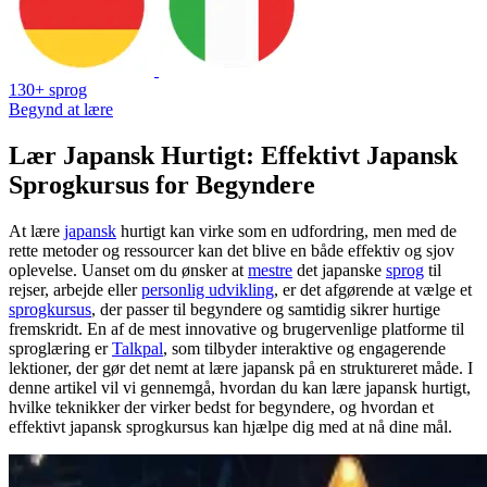
130+ sprog
Begynd at lære
Lær Japansk Hurtigt: Effektivt Japansk
Sprogkursus for Begyndere
At lære
japansk
hurtigt kan virke som en udfordring, men med de
rette metoder og ressourcer kan det blive en både effektiv og sjov
oplevelse. Uanset om du ønsker at
mestre
det japanske
sprog
til
rejser, arbejde eller
personlig udvikling
, er det afgørende at vælge et
sprogkursus
, der passer til begyndere og samtidig sikrer hurtige
fremskridt. En af de mest innovative og brugervenlige platforme til
sproglæring er
Talkpal
, som tilbyder interaktive og engagerende
lektioner, der gør det nemt at lære japansk på en struktureret måde. I
denne artikel vil vi gennemgå, hvordan du kan lære japansk hurtigt,
hvilke teknikker der virker bedst for begyndere, og hvordan et
effektivt japansk sprogkursus kan hjælpe dig med at nå dine mål.