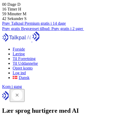
00
Dage
D
16
Timer
H
59
Minutter
M
41
Sekunder
S
Prøv Talkpal Premium gratis i 14 dage
Prøv gratis
Begrænset tilbud:
Prøv gratis i 2 uger
Forside
Læring
Til Forretning
Til Uddannelse
Opret konto
Log ind
Dansk
Kom i gang
Lær sprog hurtigere med AI