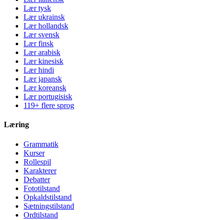
Lær tysk
Lær ukrainsk
Lær hollandsk
Lær svensk
Lær finsk
Lær arabisk
Lær kinesisk
Lær hindi
Lær japansk
Lær koreansk
Lær portugisisk
119+ flere sprog
Læring
Grammatik
Kurser
Rollespil
Karakterer
Debatter
Fototilstand
Opkaldstilstand
Sætningstilstand
Ordtilstand