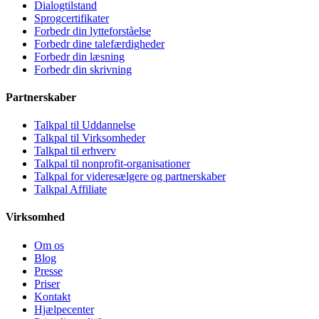
Dialogtilstand
Sprogcertifikater
Forbedr din lytteforståelse
Forbedr dine talefærdigheder
Forbedr din læsning
Forbedr din skrivning
Partnerskaber
Talkpal til Uddannelse
Talkpal til Virksomheder
Talkpal til erhverv
Talkpal til nonprofit-organisationer
Talkpal for videresælgere og partnerskaber
Talkpal Affiliate
Virksomhed
Om os
Blog
Presse
Priser
Kontakt
Hjælpecenter