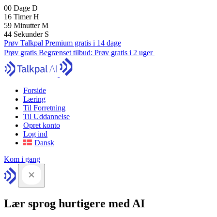
00
Dage
D
16
Timer
H
59
Minutter
M
43
Sekunder
S
Prøv Talkpal Premium gratis i 14 dage
Prøv gratis
Begrænset tilbud:
Prøv gratis i 2 uger
Forside
Læring
Til Forretning
Til Uddannelse
Opret konto
Log ind
Dansk
Kom i gang
Lær sprog hurtigere med AI