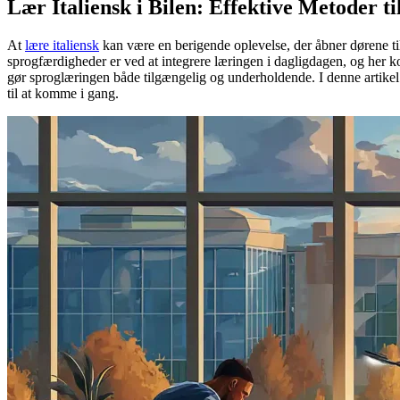
Lær Italiensk i Bilen: Effektive Metoder t
At
lære italiensk
kan være en berigende oplevelse, der åbner dørene t
sprogfærdigheder er ved at integrere læringen i dagligdagen, og her
gør sproglæringen både tilgængelig og underholdende. I denne artikel v
til at komme i gang.