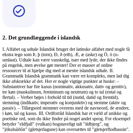
2. Det grundlæggende i islandsk
I. Alfabet og udtale Islandsk bruger det latinske alfabet med nogle få
ekstra tegn som Þ, þ (torn), Ð, ð (eth), Æ, æ (aske) og Ö, ö (o-
umlaut). Udtale kan være vanskelig, især med lyde, der ikke findes
på engelsk, men øvelse gør mester! Der er masser af online
ressourcer til at hjælpe dig med at mestre islandsk udtale. II.
Grammatik Islandsk grammatik kan være ret kompleks, men lad dig
ikke afskrække af det. Her er nogle vigtige punkter at huske: –
Substantiver har fire kasus (nominativ, akkusativ, dativ og genitiv),
tre køn (maskulinum, femininum og neutrum) og to tal (ental og
flertal). – Verber bøjes i forhold til tid (nutid, datid og fremtid),
stemning (indikativ, imperativ og konjunktiv) og stemme (aktiv og
passiv). – Tillægsord stemmer overens med de navneord, de ændrer,
i køn, tal og kasus. III. Ordforråd Islandsk har et væld af unikke og
poetiske ord, som du ikke finder på noget andet sprog. For eksempel
betyder "eldfjall" (vulkan) bogstaveligt talt "ildbjerg", og
"jökulsárlón" (gletsjerlagune) kan oversættes til "gletsjerflodbassin".