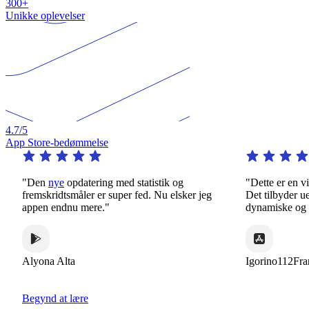
300+
Unikke oplevelser
4.7
/5
App Store-bedømmelse
"Den
nye
opdatering med statistik og
"Dette er en virke
fremskridtsmåler er super fed. Nu elsker jeg
Det tilbyder uende
appen endnu mere."
dynamiske og inte
Alyona Alta
Igorino112France
Begynd at lære