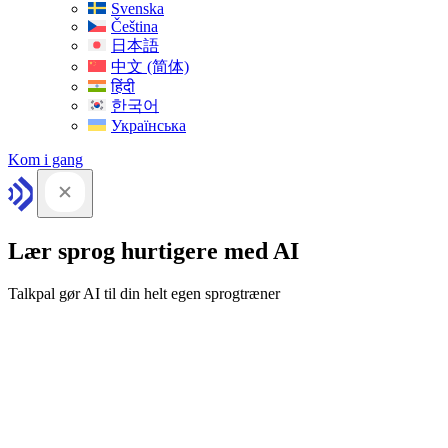
Svenska
Čeština
日本語
中文 (简体)
हिंदी
한국어
Українська
Kom i gang
Lær sprog hurtigere med AI
Talkpal gør AI til din helt egen sprogtræner