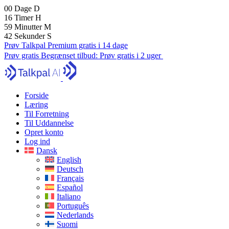
00
Dage
D
16
Timer
H
59
Minutter
M
41
Sekunder
S
Prøv Talkpal Premium gratis i 14 dage
Prøv gratis
Begrænset tilbud:
Prøv gratis i 2 uger
Forside
Læring
Til Forretning
Til Uddannelse
Opret konto
Log ind
Dansk
English
Deutsch
Français
Español
Italiano
Português
Nederlands
Suomi