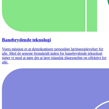
Banebrydende teknologi
Vores mission er at demokratisere personlige læringsoplevelser for
alle. Med de seneste fremskridt inden for banebrydende teknologi
sigter vi mod at gøre det at lære islandsk tilgængeligt og effektivt for
alle.