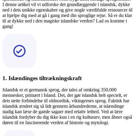
I denne artikel vil vi udforske det grundlæggende i islandsk, dykke
ned i dets unikke egenskaber og give nogle værdifulde ressourcer til
at hjælpe dig med at gå i gang med din sproglige rejse. Så er du klar
til at dykke ned i den magiske islandske verden? Lad os komme i
gang!
1. Islændinges tiltrækningskraft
Islandsk er et germansk sprog, der tales af omkring 350.000
mennesker, primært i Island. Det, der gør islandsk helt specielt, er
dets tætte forbindelse til oldnordisk, vikingernes sprog. Faktisk har
islandsk ændret sig så lidt gennem århundrederne, at islændinge
stadig kan læse de gamle sagaer med relativ lethed. Ved at lære
islandsk fordyber du dig ikke kun i en rig kulturarv, men åbner også
døren til en fascinerende verden af historie og mytologi.