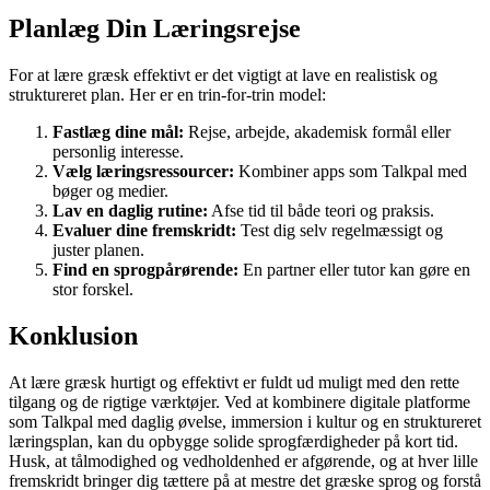
Planlæg Din Læringsrejse
For at lære græsk effektivt er det vigtigt at lave en realistisk og
struktureret plan. Her er en trin-for-trin model:
Fastlæg dine mål:
Rejse, arbejde, akademisk formål eller
personlig interesse.
Vælg læringsressourcer:
Kombiner apps som Talkpal med
bøger og medier.
Lav en daglig rutine:
Afse tid til både teori og praksis.
Evaluer dine fremskridt:
Test dig selv regelmæssigt og
juster planen.
Find en sprogpårørende:
En partner eller tutor kan gøre en
stor forskel.
Konklusion
At lære græsk hurtigt og effektivt er fuldt ud muligt med den rette
tilgang og de rigtige værktøjer. Ved at kombinere digitale platforme
som Talkpal med daglig øvelse, immersion i kultur og en struktureret
læringsplan, kan du opbygge solide sprogfærdigheder på kort tid.
Husk, at tålmodighed og vedholdenhed er afgørende, og at hver lille
fremskridt bringer dig tættere på at mestre det græske sprog og forstå