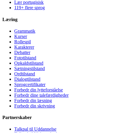
Lær portugisisk
119+ flere sprog
Læring
Grammatik
Kurser
Rollespil
Karakterer
Debatter
Fototilstand
Opkaldstilstand
Sætningstilstand
Ordtilstand
Dialogtilstand
Sprogcertifikater
Forbedr din lytteforståelse
Forbedr dine talefærdigheder
Forbedr din læsning
Forbedr din skrivning
Partnerskaber
Talkpal til Uddannelse