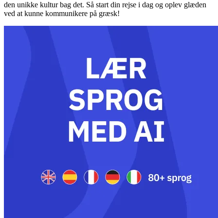
den unikke kultur bag det. Så start din rejse i dag og oplev glæden
ved at kunne kommunikere på græsk!