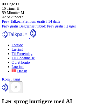
00
Dage
D
16
Timer
H
59
Minutter
M
41
Sekunder
S
Prøv Talkpal Premium gratis i 14 dage
Prøv gratis
Begrænset tilbud:
Prøv gratis i 2 uger
Forside
Læring
Til Forretning
Til Uddannelse
Opret konto
Log ind
Dansk
Kom i gang
Lær sprog hurtigere med AI