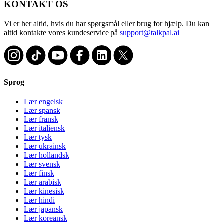
KONTAKT OS
Vi er her altid, hvis du har spørgsmål eller brug for hjælp. Du kan
altid kontakte vores kundeservice på
support@talkpal.ai
Sprog
Lær engelsk
Lær spansk
Lær fransk
Lær italiensk
Lær tysk
Lær ukrainsk
Lær hollandsk
Lær svensk
Lær finsk
Lær arabisk
Lær kinesisk
Lær hindi
Lær japansk
Lær koreansk