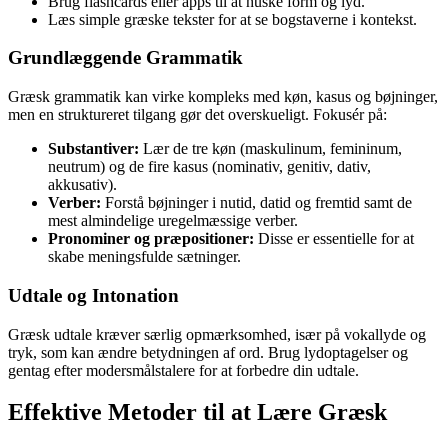
Brug flashcards eller apps til at huske form og lyd.
Læs simple græske tekster for at se bogstaverne i kontekst.
Grundlæggende Grammatik
Græsk grammatik kan virke kompleks med køn, kasus og bøjninger,
men en struktureret tilgang gør det overskueligt. Fokusér på:
Substantiver:
Lær de tre køn (maskulinum, femininum,
neutrum) og de fire kasus (nominativ, genitiv, dativ,
akkusativ).
Verber:
Forstå bøjninger i nutid, datid og fremtid samt de
mest almindelige uregelmæssige verber.
Pronominer og præpositioner:
Disse er essentielle for at
skabe meningsfulde sætninger.
Udtale og Intonation
Græsk udtale kræver særlig opmærksomhed, især på vokallyde og
tryk, som kan ændre betydningen af ord. Brug lydoptagelser og
gentag efter modersmålstalere for at forbedre din udtale.
Effektive Metoder til at Lære Græsk