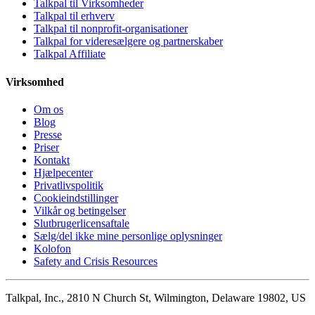
Talkpal til Virksomheder
Talkpal til erhverv
Talkpal til nonprofit-organisationer
Talkpal for videresælgere og partnerskaber
Talkpal Affiliate
Virksomhed
Om os
Blog
Presse
Priser
Kontakt
Hjælpecenter
Privatlivspolitik
Cookieindstillinger
Vilkår og betingelser
Slutbrugerlicensaftale
Sælg/del ikke mine personlige oplysninger
Kolofon
Safety and Crisis Resources
Talkpal, Inc., 2810 N Church St, Wilmington, Delaware 19802, US