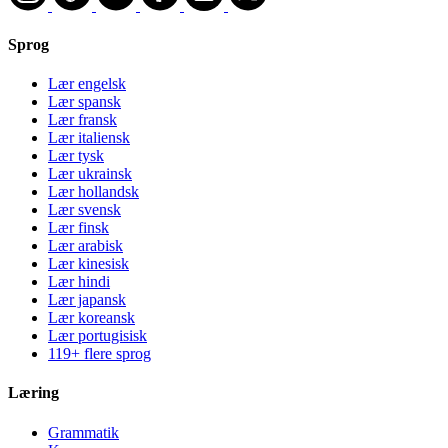
Sprog
Lær engelsk
Lær spansk
Lær fransk
Lær italiensk
Lær tysk
Lær ukrainsk
Lær hollandsk
Lær svensk
Lær finsk
Lær arabisk
Lær kinesisk
Lær hindi
Lær japansk
Lær koreansk
Lær portugisisk
119+ flere sprog
Læring
Grammatik