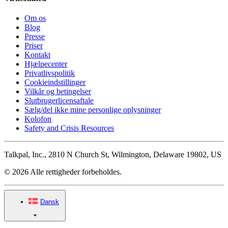
Om os
Blog
Presse
Priser
Kontakt
Hjælpecenter
Privatlivspolitik
Cookieindstillinger
Vilkår og betingelser
Slutbrugerlicensaftale
Sælg/del ikke mine personlige oplysninger
Kolofon
Safety and Crisis Resources
Talkpal, Inc., 2810 N Church St, Wilmington, Delaware 19802, US
© 2026 Alle rettigheder forbeholdes.
Dansk