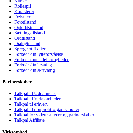
Kurser
Rollespil
Karakterer
Debatter
Fototilstand
Opkaldstilstand
Sætningstilstand
Ordtilstand
Dialogtilstand
Sprogcertifikater
Forbedr din lytteforståelse
Forbedr dine talefærdigheder
Forbedr din læsning
Forbedr din skrivning
Partnerskaber
Talkpal til Uddannelse
Talkpal til Virksomheder
Talkpal til erhverv
Talkpal til nonprofit-organisationer
Talkpal for videresælgere og partnerskaber
Talkpal Affiliate
Virksomhed