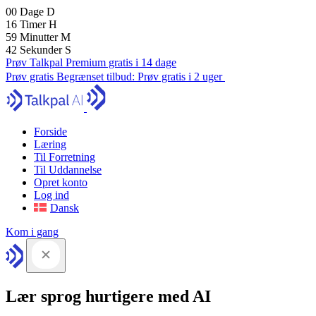
00
Dage
D
16
Timer
H
59
Minutter
M
41
Sekunder
S
Prøv Talkpal Premium gratis i 14 dage
Prøv gratis
Begrænset tilbud:
Prøv gratis i 2 uger
Forside
Læring
Til Forretning
Til Uddannelse
Opret konto
Log ind
Dansk
Kom i gang
Lær sprog hurtigere med AI