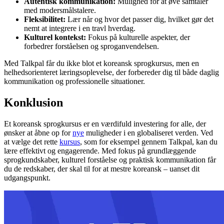
Autentisk kommunikation:
Mulighed for at øve samtaler
med modersmålstalere.
Fleksibilitet:
Lær når og hvor det passer dig, hvilket gør det
nemt at integrere i en travl hverdag.
Kulturel kontekst:
Fokus på kulturelle aspekter, der
forbedrer forståelsen og sproganvendelsen.
Med Talkpal får du ikke blot et koreansk sprogkursus, men en
helhedsorienteret læringsoplevelse, der forbereder dig til både daglig
kommunikation og professionelle situationer.
Konklusion
Et koreansk sprogkursus er en værdifuld investering for alle, der
ønsker at åbne op for
nye
muligheder i en globaliseret verden. Ved
at vælge det rette
kursus
, som for eksempel gennem Talkpal, kan du
lære effektivt og engagerende. Med fokus på grundlæggende
sprogkundskaber, kulturel forståelse og praktisk kommunikation får
du de redskaber, der skal til for at mestre koreansk – uanset dit
udgangspunkt.