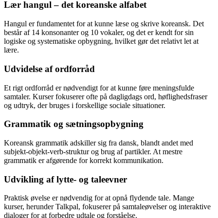
Lær hangul – det koreanske alfabet
Hangul er fundamentet for at kunne læse og skrive koreansk. Det
består af 14 konsonanter og 10 vokaler, og det er kendt for sin
logiske og systematiske opbygning, hvilket gør det relativt let at
lære.
Udvidelse af ordforråd
Et rigt ordforråd er nødvendigt for at kunne føre meningsfulde
samtaler. Kurser fokuserer ofte på dagligdags ord, høflighedsfraser
og udtryk, der bruges i forskellige sociale situationer.
Grammatik og sætningsopbygning
Koreansk grammatik adskiller sig fra dansk, blandt andet med
subjekt-objekt-verb-struktur og brug af partikler. At mestre
grammatik er afgørende for korrekt kommunikation.
Udvikling af lytte- og taleevner
Praktisk øvelse er nødvendig for at opnå flydende tale. Mange
kurser, herunder Talkpal, fokuserer på samtaleøvelser og interaktive
dialoger for at forbedre udtale og forståelse.