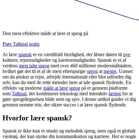
Den mest effektive måde at lære et sprog på
Prøv Talkpal gratis
At lære
spansk
er en værdifuld færdighed, der åbner døren til
nye
kulturer, rejsemuligheder og karrieremuligheder. Spansk er et af
verdens
mest talte sprog
med over 460 millioner modersmålstalere,
hvilket gør det til et af de mest efterspurgte
sprog
at
mestre
. Uanset
om du ønsker at rejse, arbejde internationalt eller blot udfordre dig
selv, kan du med de rette metoder lære at tale spansk flydende. En
effektiv og moderne
måde at lære
sprog
på er gennem platforme
som
Talkpal
, der kombinerer teknologi med interaktiv
læring
for at
gøre sprogtilegnelsen både nem og sjov. I denne artikel guider vi dig
gennem nemme trin, der sikrer succes i at lære spansk flydende.
Hvorfor lære spansk?
Spansk er ikke kun et smukt og melodisk sprog, men også et globalt
værktøj, der kan styrke din kommunikation og karriere. Her er nogle