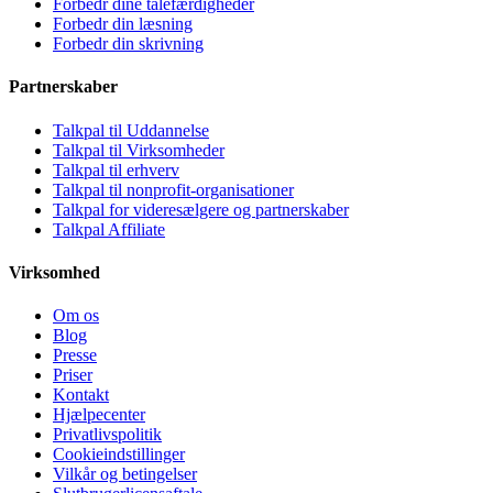
Forbedr dine talefærdigheder
Forbedr din læsning
Forbedr din skrivning
Partnerskaber
Talkpal til Uddannelse
Talkpal til Virksomheder
Talkpal til erhverv
Talkpal til nonprofit-organisationer
Talkpal for videresælgere og partnerskaber
Talkpal Affiliate
Virksomhed
Om os
Blog
Presse
Priser
Kontakt
Hjælpecenter
Privatlivspolitik
Cookieindstillinger
Vilkår og betingelser