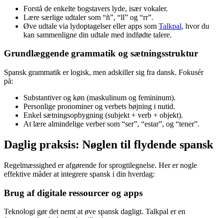
Forstå de enkelte bogstavers lyde, især vokaler.
Lære særlige udtaler som “ñ”, “ll” og “rr”.
Øve udtale via lydoptagelser eller apps som
Talkpal
, hvor du
kan sammenligne din udtale med indfødte talere.
Grundlæggende grammatik og sætningsstruktur
Spansk grammatik er logisk, men adskiller sig fra dansk. Fokusér
på:
Substantiver og køn (maskulinum og femininum).
Personlige pronominer og verbets bøjning i nutid.
Enkel sætningsopbygning (subjekt + verb + objekt).
At lære almindelige verber som “ser”, “estar”, og “tener”.
Daglig praksis: Nøglen til flydende spansk
Regelmæssighed er afgørende for sprogtilegnelse. Her er nogle
effektive måder at integrere spansk i din hverdag:
Brug af digitale ressourcer og apps
Teknologi gør det nemt at øve spansk dagligt. Talkpal er en