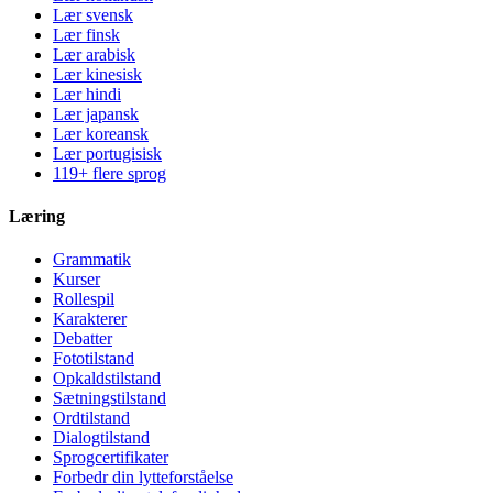
Lær svensk
Lær finsk
Lær arabisk
Lær kinesisk
Lær hindi
Lær japansk
Lær koreansk
Lær portugisisk
119+ flere sprog
Læring
Grammatik
Kurser
Rollespil
Karakterer
Debatter
Fototilstand
Opkaldstilstand
Sætningstilstand
Ordtilstand
Dialogtilstand
Sprogcertifikater
Forbedr din lytteforståelse