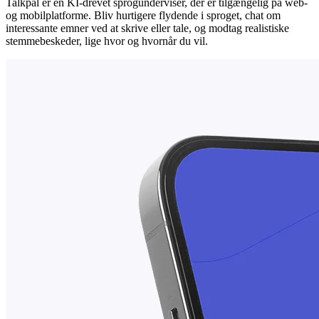
Talkpal er en KI-drevet sprogunderviser, der er tilgængelig på web-
og mobilplatforme. Bliv hurtigere flydende i sproget, chat om
interessante emner ved at skrive eller tale, og modtag realistiske
stemmebeskeder, lige hvor og hvornår du vil.