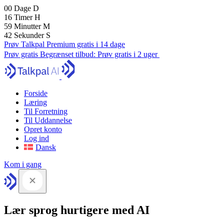
00
Dage
D
16
Timer
H
59
Minutter
M
41
Sekunder
S
Prøv Talkpal Premium gratis i 14 dage
Prøv gratis
Begrænset tilbud:
Prøv gratis i 2 uger
Forside
Læring
Til Forretning
Til Uddannelse
Opret konto
Log ind
Dansk
Kom i gang
Lær sprog hurtigere med AI