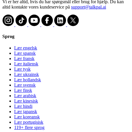
Vi er her altid, hvis du har spørgsmål eller brug for hjælp. Du kan
altid kontakte vores kundeservice på
support@talkpal.ai
Sprog
Lær engelsk
Lær spansk
Lær fransk
Lær italiensk
Lær tysk
Lær ukrainsk
Lær hollandsk
Lær svensk
Lær finsk
Lær arabisk
Lær kinesisk
Lær hindi
Lær japansk
Lær koreansk
Lær portugisisk
119+ flere sprog