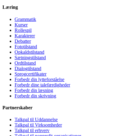
Læring
Grammatik
Kurser
Rollespil
Karakterer
Debatter
Fototilstand
Opkaldstilstand
Sætningstilstand
Ordtilstand
Dialogtilstand
Sprogcertifikater
Forbedr din lytteforståelse
Forbedr dine talefærdigheder
Forbedr din læsning
Forbedr din skrivning
Partnerskaber
Talkpal til Uddannelse
Talkpal til Virksomheder
Talkpal til erhverv
Talkpal til nonprofit-organisationer