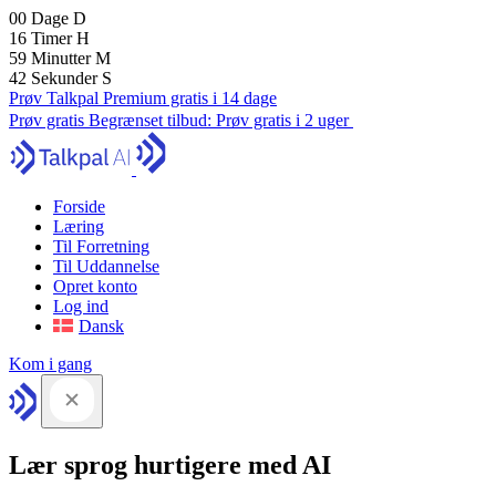
00
Dage
D
16
Timer
H
59
Minutter
M
41
Sekunder
S
Prøv Talkpal Premium gratis i 14 dage
Prøv gratis
Begrænset tilbud:
Prøv gratis i 2 uger
Forside
Læring
Til Forretning
Til Uddannelse
Opret konto
Log ind
Dansk
Kom i gang
Lær sprog hurtigere med AI