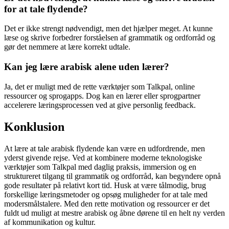
for at tale flydende?
Det er ikke strengt nødvendigt, men det hjælper meget. At kunne
læse og skrive forbedrer forståelsen af grammatik og ordforråd og
gør det nemmere at lære korrekt udtale.
Kan jeg lære arabisk alene uden lærer?
Ja, det er muligt med de rette værktøjer som Talkpal, online
ressourcer og sprogapps. Dog kan en lærer eller sprogpartner
accelerere læringsprocessen ved at give personlig feedback.
Konklusion
At lære at tale arabisk flydende kan være en udfordrende, men
yderst givende rejse. Ved at kombinere moderne teknologiske
værktøjer som Talkpal med daglig praksis, immersion og en
struktureret tilgang til grammatik og ordforråd, kan begyndere opnå
gode resultater på relativt kort tid. Husk at være tålmodig, brug
forskellige læringsmetoder og opsøg muligheder for at tale med
modersmålstalere. Med den rette motivation og ressourcer er det
fuldt ud muligt at mestre arabisk og åbne dørene til en helt ny verden
af kommunikation og kultur.