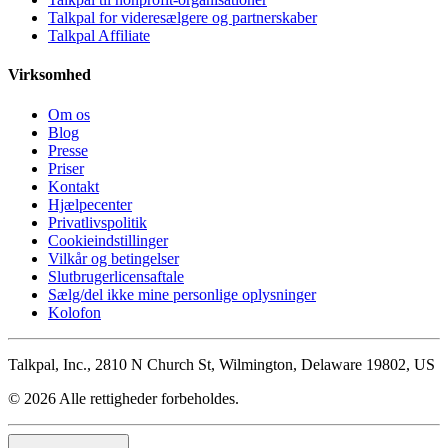
Talkpal for videresælgere og partnerskaber
Talkpal Affiliate
Virksomhed
Om os
Blog
Presse
Priser
Kontakt
Hjælpecenter
Privatlivspolitik
Cookieindstillinger
Vilkår og betingelser
Slutbrugerlicensaftale
Sælg/del ikke mine personlige oplysninger
Kolofon
Talkpal, Inc., 2810 N Church St, Wilmington, Delaware 19802, US
© 2026 Alle rettigheder forbeholdes.