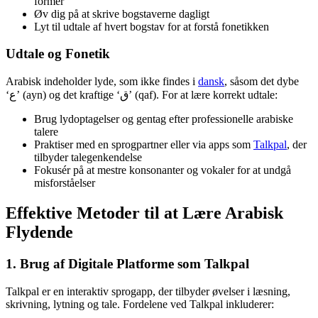
former
Øv dig på at skrive bogstaverne dagligt
Lyt til udtale af hvert bogstav for at forstå fonetikken
Udtale og Fonetik
Arabisk indeholder lyde, som ikke findes i
dansk
, såsom det dybe
‘ع’ (ayn) og det kraftige ‘ق’ (qaf). For at lære korrekt udtale:
Brug lydoptagelser og gentag efter professionelle arabiske
talere
Praktiser med en sprogpartner eller via apps som
Talkpal
, der
tilbyder talegenkendelse
Fokusér på at mestre konsonanter og vokaler for at undgå
misforståelser
Effektive Metoder til at Lære Arabisk
Flydende
1. Brug af Digitale Platforme som Talkpal
Talkpal er en interaktiv sprogapp, der tilbyder øvelser i læsning,
skrivning, lytning og tale. Fordelene ved Talkpal inkluderer: