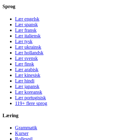
Sprog
Lær engelsk
Lær spansk
Lær fransk
Lær italiensk
Lær tysk
Lær ukrainsk
Lær hollandsk
Lær svensk
Lær finsk
Lær arabisk
Lær kinesisk
Lær hindi
Lær japansk
Lær koreansk
Lær portugisisk
119+ flere sprog
Læring
Grammatik
Kurser
Rollespil