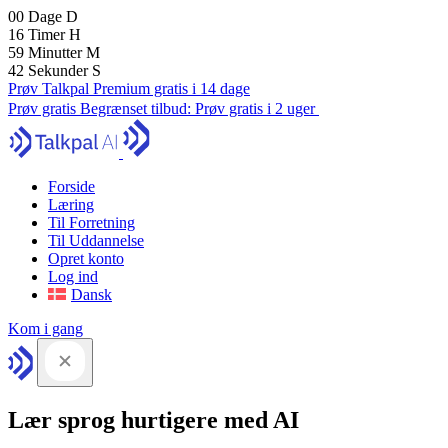
00
Dage
D
16
Timer
H
59
Minutter
M
41
Sekunder
S
Prøv Talkpal Premium gratis i 14 dage
Prøv gratis
Begrænset tilbud:
Prøv gratis i 2 uger
Forside
Læring
Til Forretning
Til Uddannelse
Opret konto
Log ind
Dansk
Kom i gang
Lær sprog hurtigere med AI