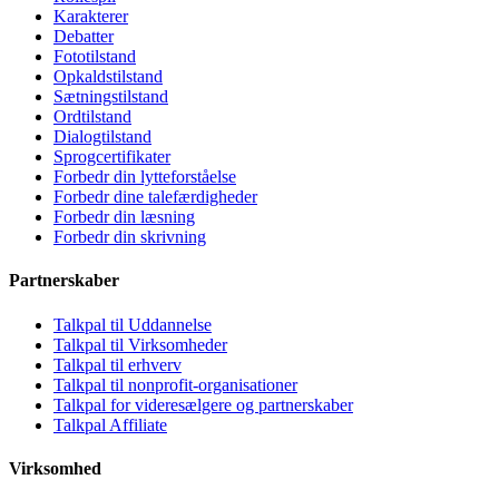
Karakterer
Debatter
Fototilstand
Opkaldstilstand
Sætningstilstand
Ordtilstand
Dialogtilstand
Sprogcertifikater
Forbedr din lytteforståelse
Forbedr dine talefærdigheder
Forbedr din læsning
Forbedr din skrivning
Partnerskaber
Talkpal til Uddannelse
Talkpal til Virksomheder
Talkpal til erhverv
Talkpal til nonprofit-organisationer
Talkpal for videresælgere og partnerskaber
Talkpal Affiliate
Virksomhed