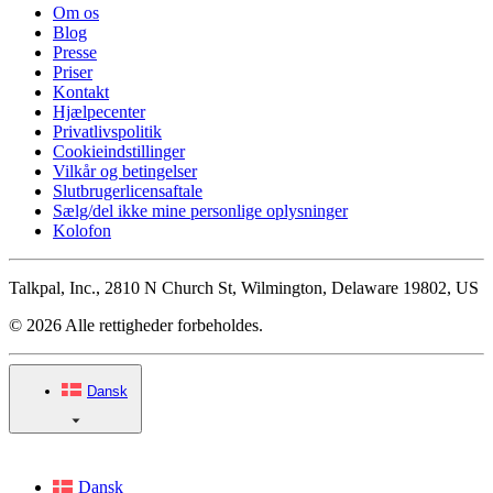
Om os
Blog
Presse
Priser
Kontakt
Hjælpecenter
Privatlivspolitik
Cookieindstillinger
Vilkår og betingelser
Slutbrugerlicensaftale
Sælg/del ikke mine personlige oplysninger
Kolofon
Talkpal, Inc., 2810 N Church St, Wilmington, Delaware 19802, US
© 2026 Alle rettigheder forbeholdes.
Dansk
Dansk