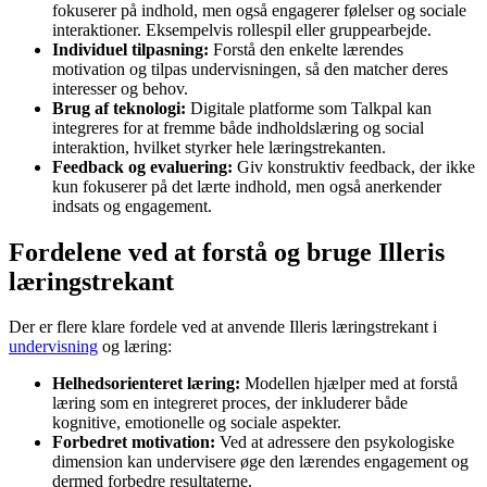
fokuserer på indhold, men også engagerer følelser og sociale
interaktioner. Eksempelvis rollespil eller gruppearbejde.
Individuel tilpasning:
Forstå den enkelte lærendes
motivation og tilpas undervisningen, så den matcher deres
interesser og behov.
Brug af teknologi:
Digitale platforme som Talkpal kan
integreres for at fremme både indholdslæring og social
interaktion, hvilket styrker hele læringstrekanten.
Feedback og evaluering:
Giv konstruktiv feedback, der ikke
kun fokuserer på det lærte indhold, men også anerkender
indsats og engagement.
Fordelene ved at forstå og bruge Illeris
læringstrekant
Der er flere klare fordele ved at anvende Illeris læringstrekant i
undervisning
og læring:
Helhedsorienteret læring:
Modellen hjælper med at forstå
læring som en integreret proces, der inkluderer både
kognitive, emotionelle og sociale aspekter.
Forbedret motivation:
Ved at adressere den psykologiske
dimension kan undervisere øge den lærendes engagement og
dermed forbedre resultaterne.