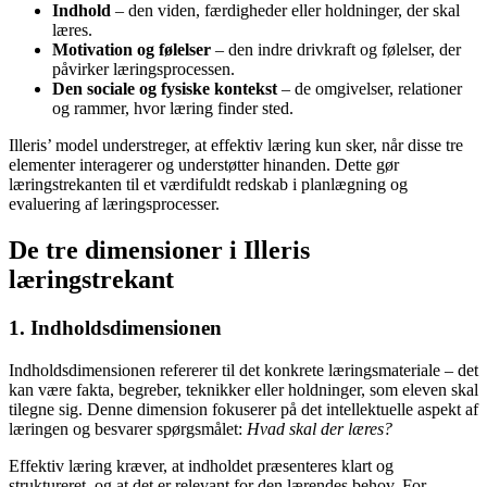
Indhold
– den viden, færdigheder eller holdninger, der skal
læres.
Motivation og følelser
– den indre drivkraft og følelser, der
påvirker læringsprocessen.
Den sociale og fysiske kontekst
– de omgivelser, relationer
og rammer, hvor læring finder sted.
Illeris’ model understreger, at effektiv læring kun sker, når disse tre
elementer interagerer og understøtter hinanden. Dette gør
læringstrekanten til et værdifuldt redskab i planlægning og
evaluering af læringsprocesser.
De tre dimensioner i Illeris
læringstrekant
1. Indholdsdimensionen
Indholdsdimensionen refererer til det konkrete læringsmateriale – det
kan være fakta, begreber, teknikker eller holdninger, som eleven skal
tilegne sig. Denne dimension fokuserer på det intellektuelle aspekt af
læringen og besvarer spørgsmålet:
Hvad skal der læres?
Effektiv læring kræver, at indholdet præsenteres klart og
struktureret, og at det er relevant for den lærendes behov. For