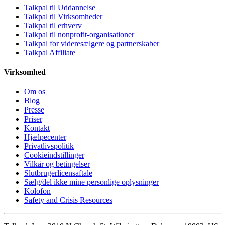
Talkpal til Uddannelse
Talkpal til Virksomheder
Talkpal til erhverv
Talkpal til nonprofit-organisationer
Talkpal for videresælgere og partnerskaber
Talkpal Affiliate
Virksomhed
Om os
Blog
Presse
Priser
Kontakt
Hjælpecenter
Privatlivspolitik
Cookieindstillinger
Vilkår og betingelser
Slutbrugerlicensaftale
Sælg/del ikke mine personlige oplysninger
Kolofon
Safety and Crisis Resources