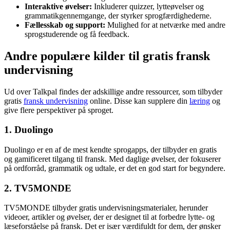
Interaktive øvelser:
Inkluderer quizzer, lytteøvelser og
grammatikgennemgange, der styrker sprogfærdighederne.
Fællesskab og support:
Mulighed for at netværke med andre
sprogstuderende og få feedback.
Andre populære kilder til gratis fransk
undervisning
Ud over Talkpal findes der adskillige andre ressourcer, som tilbyder
gratis
fransk undervisning
online. Disse kan supplere din
læring
og
give flere perspektiver på sproget.
1. Duolingo
Duolingo er en af de mest kendte sprogapps, der tilbyder en gratis
og gamificeret tilgang til fransk. Med daglige øvelser, der fokuserer
på ordforråd, grammatik og udtale, er det en god start for begyndere.
2. TV5MONDE
TV5MONDE tilbyder gratis undervisningsmaterialer, herunder
videoer, artikler og øvelser, der er designet til at forbedre lytte- og
læseforståelse på fransk. Det er især værdifuldt for dem, der ønsker