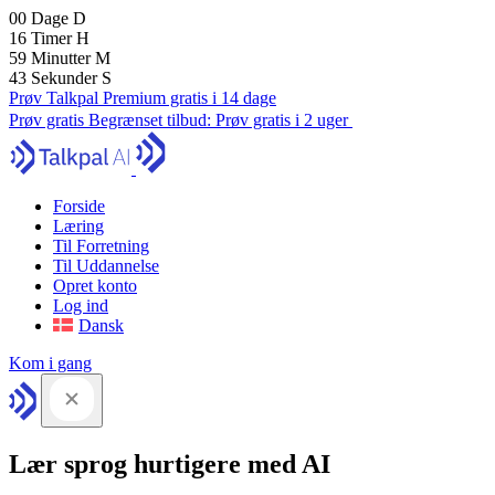
00
Dage
D
16
Timer
H
59
Minutter
M
41
Sekunder
S
Prøv Talkpal Premium gratis i 14 dage
Prøv gratis
Begrænset tilbud:
Prøv gratis i 2 uger
Forside
Læring
Til Forretning
Til Uddannelse
Opret konto
Log ind
Dansk
Kom i gang
Lær sprog hurtigere med AI