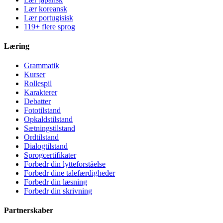
Lær koreansk
Lær portugisisk
119+ flere sprog
Læring
Grammatik
Kurser
Rollespil
Karakterer
Debatter
Fototilstand
Opkaldstilstand
Sætningstilstand
Ordtilstand
Dialogtilstand
Sprogcertifikater
Forbedr din lytteforståelse
Forbedr dine talefærdigheder
Forbedr din læsning
Forbedr din skrivning
Partnerskaber