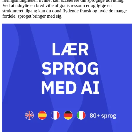
læringsmuligheder, hvilket kan accelerere din sproglige udvikling.
Ved at udnytte en bred vifte af gratis ressourcer og følge en
struktureret tilgang kan du opnå flydende fransk og nyde de mange
fordele, sproget bringer med sig.