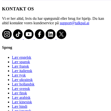
KONTAKT OS
Vi er her altid, hvis du har spørgsmål eller brug for hjælp. Du kan
altid kontakte vores kundeservice på
support@talkpal.ai
Sprog
Lær engelsk
Lær spansk
Lær fransk
Lær italiensk
Lær tysk
Lær ukrainsk
Lær hollandsk
Lær svensk
Lær finsk
Lær arabisk
Lær kinesisk
Lær hindi
Lær japansk