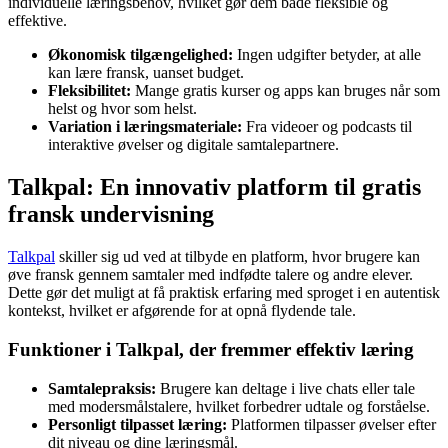
individuelle læringsbehov, hvilket gør dem både fleksible og
effektive.
Økonomisk tilgængelighed:
Ingen udgifter betyder, at alle
kan lære fransk, uanset budget.
Fleksibilitet:
Mange gratis kurser og apps kan bruges når som
helst og hvor som helst.
Variation i læringsmateriale:
Fra videoer og podcasts til
interaktive øvelser og digitale samtalepartnere.
Talkpal: En innovativ platform til gratis
fransk undervisning
Talkpal
skiller sig ud ved at tilbyde en platform, hvor brugere kan
øve fransk gennem samtaler med indfødte talere og andre elever.
Dette gør det muligt at få praktisk erfaring med sproget i en autentisk
kontekst, hvilket er afgørende for at opnå flydende tale.
Funktioner i Talkpal, der fremmer effektiv læring
Samtalepraksis:
Brugere kan deltage i live chats eller tale
med modersmålstalere, hvilket forbedrer udtale og forståelse.
Personligt tilpasset læring:
Platformen tilpasser øvelser efter
dit niveau og dine læringsmål.