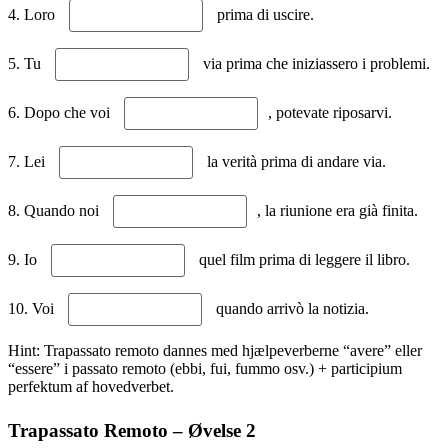
4. Loro
prima di uscire.
5. Tu
via prima che iniziassero i problemi.
6. Dopo che voi
, potevate riposarvi.
7. Lei
la verità prima di andare via.
8. Quando noi
, la riunione era già finita.
9. Io
quel film prima di leggere il libro.
10. Voi
quando arrivò la notizia.
Hint: Trapassato remoto dannes med hjælpeverberne “avere” eller
“essere” i passato remoto (ebbi, fui, fummo osv.) + participium
perfektum af hovedverbet.
Trapassato Remoto – Øvelse 2