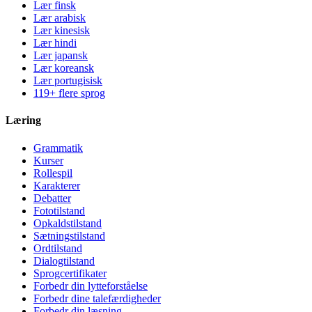
Lær finsk
Lær arabisk
Lær kinesisk
Lær hindi
Lær japansk
Lær koreansk
Lær portugisisk
119+ flere sprog
Læring
Grammatik
Kurser
Rollespil
Karakterer
Debatter
Fototilstand
Opkaldstilstand
Sætningstilstand
Ordtilstand
Dialogtilstand
Sprogcertifikater
Forbedr din lytteforståelse
Forbedr dine talefærdigheder
Forbedr din læsning