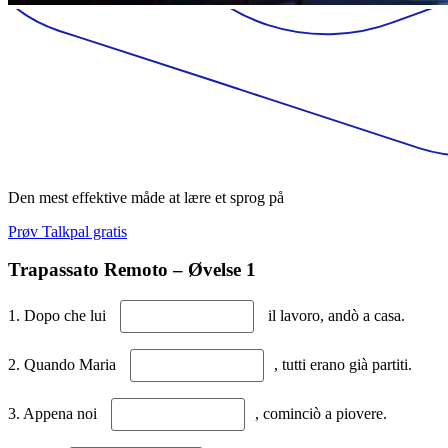
Den mest effektive måde at lære et sprog på
Prøv Talkpal gratis
Trapassato Remoto – Øvelse 1
1. Dopo che lui
il lavoro, andò a casa.
2. Quando Maria
, tutti erano già partiti.
3. Appena noi
, cominciò a piovere.