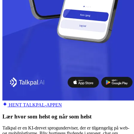
HENT TALKPAL-APPEN
Lær hvor som helst og når som helst
Talkpal er en KI-drevet sprogunderviser, der er tilgængelig på web-
og mobilplatforme. Bliv hurtigere flydende i sproget, chat om