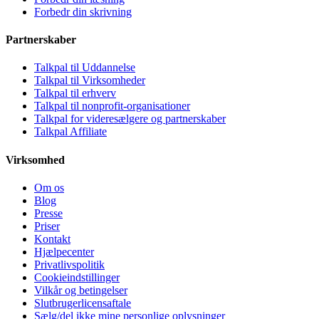
Forbedr din skrivning
Partnerskaber
Talkpal til Uddannelse
Talkpal til Virksomheder
Talkpal til erhverv
Talkpal til nonprofit-organisationer
Talkpal for videresælgere og partnerskaber
Talkpal Affiliate
Virksomhed
Om os
Blog
Presse
Priser
Kontakt
Hjælpecenter
Privatlivspolitik
Cookieindstillinger
Vilkår og betingelser
Slutbrugerlicensaftale
Sælg/del ikke mine personlige oplysninger