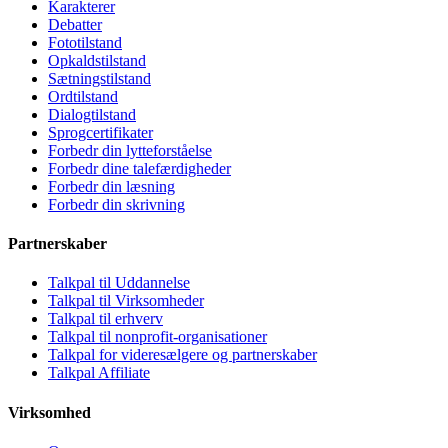
Karakterer
Debatter
Fototilstand
Opkaldstilstand
Sætningstilstand
Ordtilstand
Dialogtilstand
Sprogcertifikater
Forbedr din lytteforståelse
Forbedr dine talefærdigheder
Forbedr din læsning
Forbedr din skrivning
Partnerskaber
Talkpal til Uddannelse
Talkpal til Virksomheder
Talkpal til erhverv
Talkpal til nonprofit-organisationer
Talkpal for videresælgere og partnerskaber
Talkpal Affiliate
Virksomhed