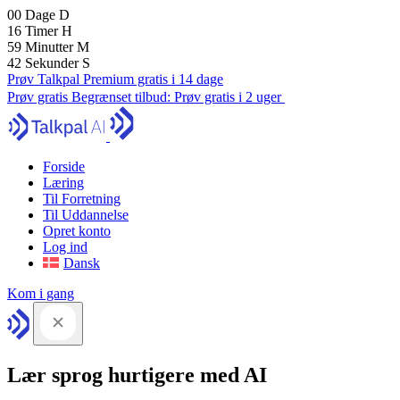
00
Dage
D
16
Timer
H
59
Minutter
M
41
Sekunder
S
Prøv Talkpal Premium gratis i 14 dage
Prøv gratis
Begrænset tilbud:
Prøv gratis i 2 uger
Forside
Læring
Til Forretning
Til Uddannelse
Opret konto
Log ind
Dansk
Kom i gang
Lær sprog hurtigere med AI