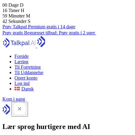
00
Dage
D
16
Timer
H
59
Minutter
M
41
Sekunder
S
Prøv Talkpal Premium gratis i 14 dage
Prøv gratis
Begrænset tilbud:
Prøv gratis i 2 uger
Forside
Læring
Til Forretning
Til Uddannelse
Opret konto
Log ind
Dansk
Kom i gang
Lær sprog hurtigere med AI