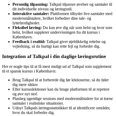
Personlig tilpasning:
Talkpal tilpasser øvelser og samtaler til
dit individuelle niveau og læringsstil.
Interaktive samtaler:
Plattformen tilbyder live-samtaler med
modersmålstalere, hvilket forbedrer dine tale- og
lyttefærdigheder.
Fleksibel læring:
Du kan øve dig når som helst og hvor som
helst, hvilket supplerer undervisningen fra dit kursus i
København.
Feedback i realtid:
Talkpal giver øjeblikkelig rettelse og
vejledning, så du hurtigt kan rette fejl og forbedre dig.
Integration af Talkpal i din daglige læringsrutine
Her er nogle tips til at få mest muligt ud af Talkpal som supplement
til et spansk kursus i København:
Brug Talkpal til at forberede dig før lektionerne, så du føler
dig mere sikker.
Efter kursuslektioner kan du bruge platformen til at repetere
og øve nyt stof.
Planlæg ugentlige sessions med modersmålstalere for at træne
samtaler i realistiske situationer.
Udnyt Talkpals læringsstatistikker til at identificere områder,
hvor du skal forbedre dig.