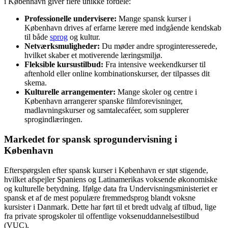
i København giver flere unikke fordele:
Professionelle undervisere:
Mange spansk kurser i
København drives af erfarne lærere med indgående kendskab
til både
sprog
og kultur.
Netværksmuligheder:
Du møder andre sproginteresserede,
hvilket skaber et motiverende læringsmiljø.
Fleksible kursustilbud:
Fra intensive weekendkurser til
aftenhold eller online kombinationskurser, der tilpasses dit
skema.
Kulturelle arrangementer:
Mange skoler og centre i
København arrangerer spanske filmforevisninger,
madlavningskurser og samtalecaféer, som supplerer
sprogindlæringen.
Markedet for spansk sprogundervisning i
København
Efterspørgslen efter spansk kurser i København er støt stigende,
hvilket afspejler Spaniens og Latinamerikas voksende økonomiske
og kulturelle betydning. Ifølge data fra Undervisningsministeriet er
spansk et af de mest populære fremmedsprog blandt voksne
kursister i Danmark. Dette har ført til et bredt udvalg af tilbud, lige
fra private sprogskoler til offentlige voksenuddannelsestilbud
(VUC).