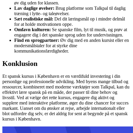
øv dig uden for klassen.
Lav daglige øvelser:
Brug platforme som Talkpal til daglig
træning i lytte- og taleøvelser.
Sæt realistiske mål:
Del dit læringsmål op i mindre delmål
for at holde motivationen oppe.
Omfavn kulturen:
Se spanske film, lyt til musik, og prøv at
engagere dig i det spanske sprog uden for undervisningen.
Find en sprogpartner:
Øv dig med en anden kursist eller en
modersmålstaler for at styrke dine
kommunikationsfærdigheder.
Konklusion
Et spansk kursus i København er en værdifuld investering i din
personlige og professionelle udvikling. Med byens mange tilbud og
ressourcer, kombineret med moderne værktøjer som Talkpal, kan du
effektivt lære spansk på en måde, der passer til dine behov og
livsstil. Ved at vælge det rette kursus, engagere dig aktivt og
supplere med interaktive platforme, øger du dine chancer for succes
markant. Uanset om du ønsker at rejse, arbejde internationalt eller
blot udfordre dig selv, er det aldrig for sent at begynde på et spansk
kursus i København.