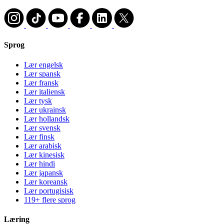
Sprog
Lær engelsk
Lær spansk
Lær fransk
Lær italiensk
Lær tysk
Lær ukrainsk
Lær hollandsk
Lær svensk
Lær finsk
Lær arabisk
Lær kinesisk
Lær hindi
Lær japansk
Lær koreansk
Lær portugisisk
119+ flere sprog
Læring