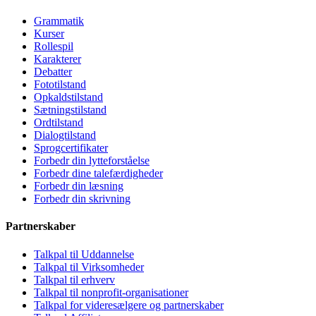
Grammatik
Kurser
Rollespil
Karakterer
Debatter
Fototilstand
Opkaldstilstand
Sætningstilstand
Ordtilstand
Dialogtilstand
Sprogcertifikater
Forbedr din lytteforståelse
Forbedr dine talefærdigheder
Forbedr din læsning
Forbedr din skrivning
Partnerskaber
Talkpal til Uddannelse
Talkpal til Virksomheder
Talkpal til erhverv
Talkpal til nonprofit-organisationer
Talkpal for videresælgere og partnerskaber