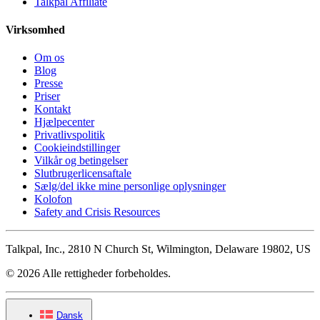
Talkpal Affiliate
Virksomhed
Om os
Blog
Presse
Priser
Kontakt
Hjælpecenter
Privatlivspolitik
Cookieindstillinger
Vilkår og betingelser
Slutbrugerlicensaftale
Sælg/del ikke mine personlige oplysninger
Kolofon
Safety and Crisis Resources
Talkpal, Inc., 2810 N Church St, Wilmington, Delaware 19802, US
© 2026 Alle rettigheder forbeholdes.
Dansk